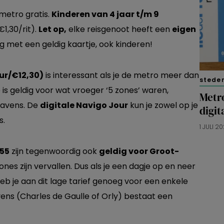
 metro gratis.
Kinderen van 4 jaar t/m 9
€1,30/rit).
Let op,
elke reisgenoot heeft een
eigen
 met een geldig kaartje, ook kinderen!
ur/€12,30)
is interessant als je de metro meer dan
stede
is geldig voor wat vroeger ‘5 zones’ waren,
Metro
havens. De
digitale Navigo Jour
kun je zowel op je
digit
s.
1 JULI 2
,55
zijn tegenwoordig ook
geldig voor Groot-
es zijn vervallen. Dus als je een dagje op en neer
heb je aan dit lage tarief genoeg voor een enkele
vens (Charles de Gaulle of Orly) bestaat een