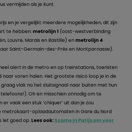
s vermijden als je kunt.
ijs en je vergelijkt meerdere mogelijkheden, dit zijn
urt te hebben:
metrolijn 1
(oost-westverbinding
n, Louvre, Marais en Bastille) en
metrolijn 4
 naar Saint-Germain-des-Prés en Montparnasse).
heel alert in de metro en op treinstations, toeristen
 naar voren halen. Het grootste risico loop je in de
 graag vlak na het sluitsignaal naar buiten met hun
e telefoons!). Oh en misschien onnodig om te
 er vaak een stuk ‘chiquer’ uit dan je zou
 de metrokaart-oplaadautomaten in Gare du Nord
s let goed op.
Lees ook:
Scams in Parijs om voor