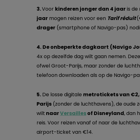
3.
Voor
kinderen jonger dan 4 jaar
is de
jaar
mogen reizen voor een
Tarif réduit
(
drager
(smartphone of Navigo-pas) nodig
4.
De onbeperkte dagkaart
(Navigo Jo
4x op dezelfde dag wilt gaan nemen. Deze 
ofwel Groot-Parijs, maar zonder de lucht
telefoon downloaden als op de Navigo-pa
5.
De losse digitale
metrotickets van €2
Parijs
(zonder de luchthavens), de oude zon
wilt
naar
Versailles
of Disneyland
, dan 
reis. Voor reizen vanaf of naar de luchtha
airport-ticket van €14.