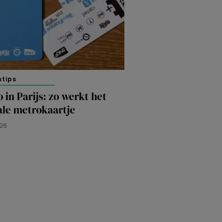
ntips
 in Parijs: zo werkt het
ale metrokaartje
026