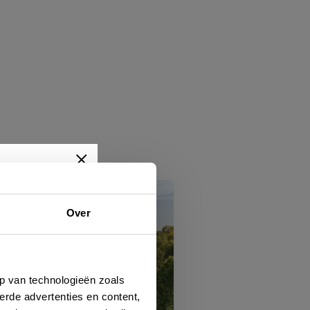
Over
wtjes,
je dan
p van technologieën zoals
erde advertenties en content,