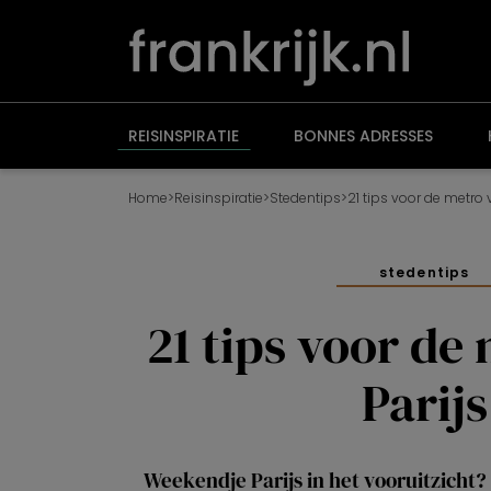
Overslaan
en
naar
de
inhoud
gaan
REISINSPIRATIE
BONNES ADRESSES
Home
>
Reisinspiratie
>
Stedentips
>
21 tips voor de metro 
stedentips
21 tips voor de
Parijs
Weekendje Parijs in het vooruitzicht?