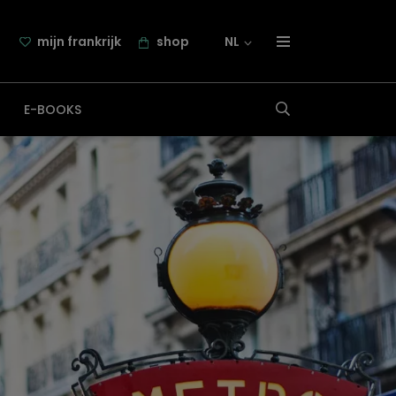
mijn frankrijk
shop
NL
over frankrijk.nl
E-BOOKS
nieuwsbrief
samenwerking
contact