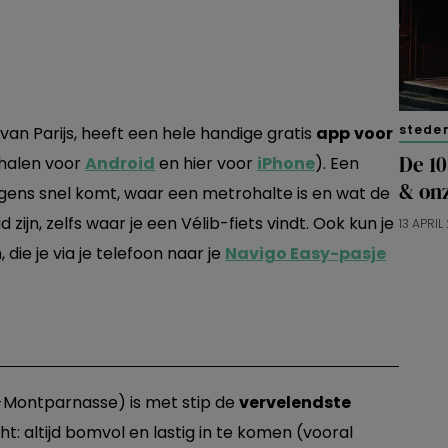
stede
 van Parijs, heeft een hele handige gratis
app
voor
De 10
 halen voor
Android
en hier voor
iPhone
). Een
& on
rgens snel komt, waar een metrohalte is en wat de
ijn, zelfs waar je een Vélib-fiets vindt. Ook kun je
13 APRIL
die je via je telefoon naar je
Navigo Easy-pasje
-Montparnasse) is met stip de
vervelendste
ht: altijd bomvol en lastig in te komen (vooral