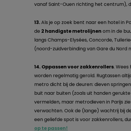
vanaf Saint-Ouen richting het centrum), du
13.
Als je op zoek bent naar een hotel in Par
de
2 handigste metrolijnen
om in de bu
langs Champs-Elysées, Concorde, Tuilerieë
(noord-zuidverbinding van Gare du Nord
14.
Oppassen voor zakkenrollers
. Wees 
worden regelmatig gerold. Rugtassen altijd
metro dicht bij de deuren: dieven springen
buit naar buiten (zoals uit handen gerukt
vermelden, maar metrodieven in Parijs zien
verwachten. Ook de (lange) wachtrij bij
een geliefde spot is voor zakkenrollers, du
op te passen!