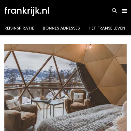
Overslaan
en
naar
de
inhoud
gaan
REISINSPIRATIE
BONNES ADRESSES
HET FRANSE LEVEN