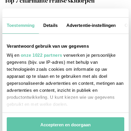
Top 7 charmante Franse skidorpen
6 DECEMBER 2025
Toestemming
Details
Advertentie-instellingen
Ov
Verantwoord gebruik van uw gegevens
Wij en
onze 1022 partners
verwerken je persoonlijke
gegevens (bijv. uw IP-adres) met behulp van
technologieën zoals cookies om informatie op uw
apparaat op te slaan en te gebruiken met als doel
gepersonaliseerde advertenties en content, metingen aan
advertenties en content, inzicht in publiek en
productontwikkeling. U kunt kiezen wie uw gegevens
gebruikt en met welke doelen.
Als u het toestaat, willen we ook graag:
Accepteren en doorgaan
Informatie verzamelen over uw geografische