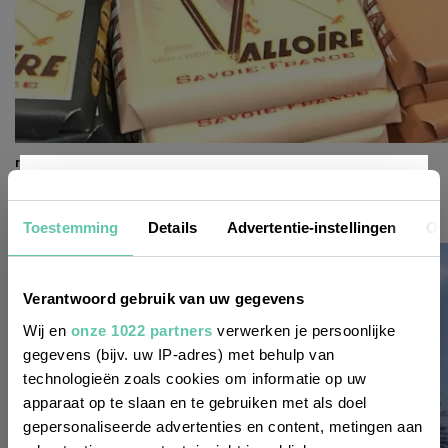
reisinspiratie
Valloire, een skidorp om van te smullen!
Nieuwsbrief
Toestemming
Details
Advertentie-instellingen
Ov
3 JANUARI 2026
Wil je altijd als eerste op de hoogte zijn
Verantwoord gebruik van uw gegevens
van de laatste nieuwtjes, leuke adressen
Wij en
onze 1022 partners
verwerken je persoonlijke
gegevens (bijv. uw IP-adres) met behulp van
en inspirerende tips voor Frankrijk? Meld
technologieën zoals cookies om informatie op uw
je dan aan voor onze 2-wekelijkse
apparaat op te slaan en te gebruiken met als doel
nieuwsbrief. Zo gedaan!
gepersonaliseerde advertenties en content, metingen aan