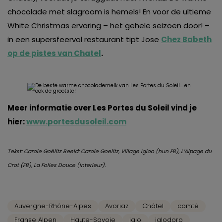
chocolade met slagroom is hemels! En voor de ultieme
White Christmas ervaring – het gehele seizoen door! –
in een supersfeervol restaurant tipt Jose
Chez Babeth
op de pistes van Chatel
.
Meer informatie over Les Portes du Soleil vind je
hier:
www.portesdusoleil.com
Tekst: Carole Goëlitz Beeld: Carole Goelitz, Village Igloo (hun FB), L’Alpage du
Crot (FB), La Folies Douce (interieur).
Auvergne-Rhône-Alpes
Avoriaz
Châtel
comté
Franse Alpen
Haute-Savoie
iglo
iglodorp