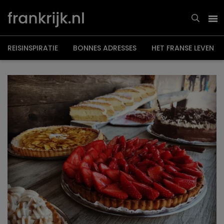
Overslaan
en
naar
de
inhoud
gaan
REISINSPIRATIE
BONNES ADRESSES
HET FRANSE LEVEN