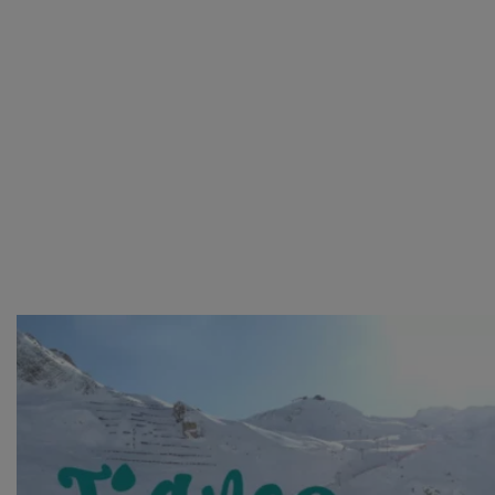
van derde partijen om gepersonaliseerde advertenties te
tonen en/of de inhoud van de advertenties op je
voorkeuren af te stemmen. Je kunt je voorkeuren
beheren via ‘Zelf instellen’. Klik je op ‘Accepteren en
doorgaan’ dan ga je akkoord met het gebruik van alle
cookies zoals omschreven in onze
Cookieverklaring
.
Merci!