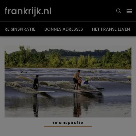
Overslaan
en
naar
de
inhoud
gaan
REISINSPIRATIE
BONNES ADRESSES
HET FRANSE LEVEN
reisinspiratie