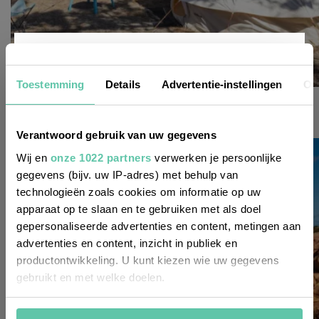
Nieuwsbrief
Toestemming
Details
Advertentie-instellingen
Ov
glamping & kamperen
12 mooie kleine Franse campings aan zee
Wil je altijd als eerste op de hoogte zijn
Verantwoord gebruik van uw gegevens
van de laatste nieuwtjes, leuke adressen
Wij en
onze 1022 partners
verwerken je persoonlijke
gegevens (bijv. uw IP-adres) met behulp van
en inspirerende tips voor Frankrijk? Meld
technologieën zoals cookies om informatie op uw
je dan aan voor onze 2-wekelijkse
apparaat op te slaan en te gebruiken met als doel
nieuwsbrief. Zo gedaan!
gepersonaliseerde advertenties en content, metingen aan
advertenties en content, inzicht in publiek en
productontwikkeling. U kunt kiezen wie uw gegevens
gebruikt en met welke doelen.
Als u het toestaat, willen we ook graag: