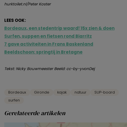
hurktoilet.nl/Peter Koster
LEES OOK:
Bordeaux, een stedentrip waard! 15x zien & doen
Surfen, suppen en fietsen rond Biarritz
7 gave activiteiten in Frans Baskenland
Beeldschoon: springtij in Bretagne
Tekst: Nicky Bouwmeester Beeld: cc-by-yvonDej
Bordeaux
Gironde
kajak
natuur
SUP-board
surfen
Gerelateerde artikelen