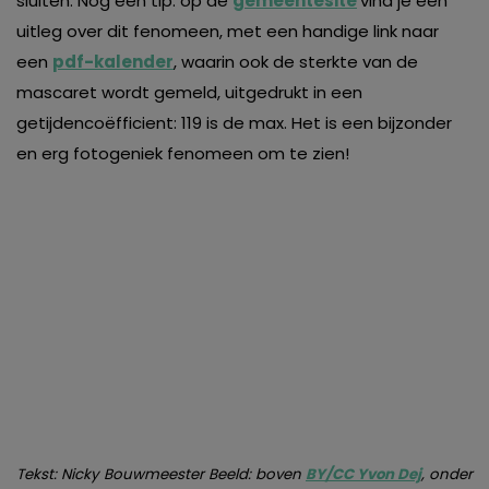
sluiten. Nog een tip: op de
gemeentesite
vind je een
uitleg over dit fenomeen, met een handige link naar
een
pdf-kalender
, waarin ook de sterkte van de
mascaret wordt gemeld, uitgedrukt in een
getijdencoëfficient: 119 is de max. Het is een bijzonder
en erg fotogeniek fenomeen om te zien!
Tekst: Nicky Bouwmeester Beeld: boven
BY/CC Yvon Dej
, onder