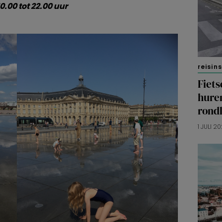
0.00 tot 22.00 uur
reisin
Fiets
hure
rond
1 JULI 2