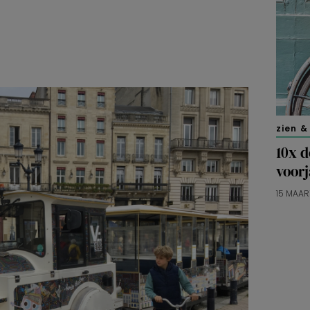
zien &
10x d
voorj
15 MAAR