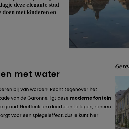
n dagje deze elegante stad
te doen met kinderen en
Gerel
elen met water
deren blij van worden! Recht tegenover het
 kade van de Garonne, ligt deze
moderne fontein
de grond. Heel leuk om doorheen te lopen, rennen
rgt voor een spiegeleffect, dus je kunt hier