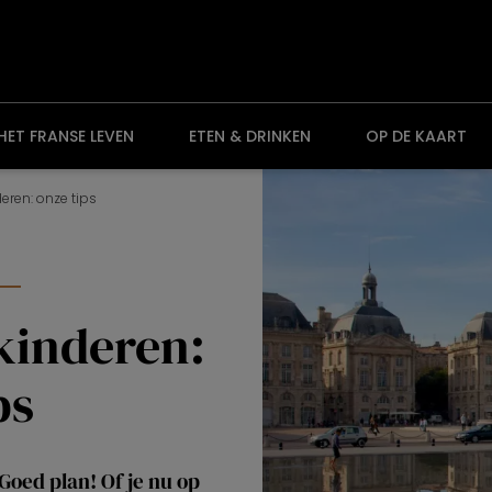
HET FRANSE LEVEN
ETEN & DRINKEN
OP DE KAART
eren: onze tips
kinderen:
ps
oed plan! Of je nu op