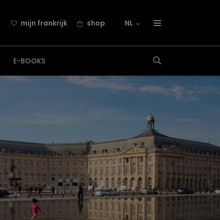
mijn frankrijk
shop
NL
over frankrijk.nl
E-BOOKS
nieuwsbrief
samenwerking
contact