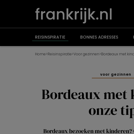
Overslaan
en
naar
de
inhoud
gaan
REISINSPIRATIE
BONNES ADRESSES
Home
>
Reisinspiratie
>
Voor gezinnen
>
Bordeaux met kind
voor gezinnen
Bordeaux met 
onze ti
Bordeaux bezoeken met kinderen? G