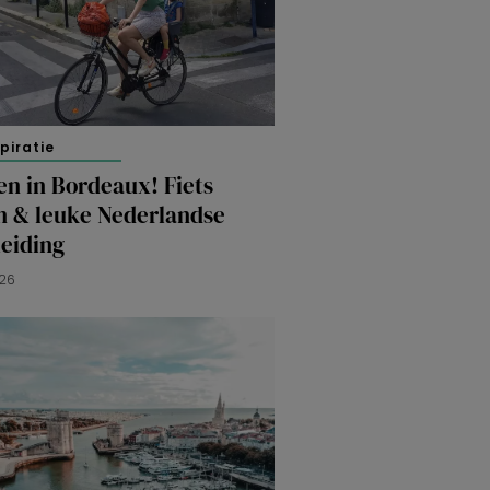
spiratie
en in Bordeaux! Fiets
n & leuke Nederlandse
leiding
026