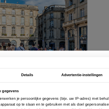
Nieuwsbrief
Details
Advertentie-instellingen
e altijd als eerste op de hoogte zijn van de laatste nieu
w gegevens
 adressen en inspirerende tips voor Frankrijk? Meld 
erwerken je persoonlijke gegevens (bijv. uw IP-adres) met behul
reintje (ach ja, waarom
aan voor onze 2-wekelijkse nieuwsbrief. Zo gedaan!
apparaat op te slaan en te gebruiken met als doel gepersonalise