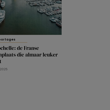
portages
chelle: de Franse
plaats die almaar leuker
t
L 2025