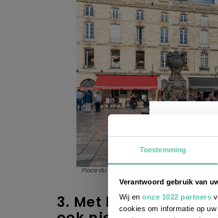
Toestemming
Place du Parlement
Wil j
Verantwoord gebruik van u
leuke
Wij en
onze 1022 partners
v
3. Met het toeristent
cookies om informatie op uw 
ook niet)