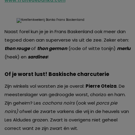
www.truitedebanka.com
Naast forel kun je je in Frans Baskenland ook meer dan
tegoed doen aan superverse vis uit de zee. Zeker eten:
thon rouge
of
thon germon
(rode of witte tonijn)
merlu
(heek) en
sardines
!
Of je worst lust! Baskische charcuterie
Zijn winkels vol worsten zie je overal:
Pierre Oteiza
. De
meesterslager van gedroogde worst, chorizo en ham.
Zijn geheim? Les
cochons noirs
(ook wel
porcs pie
noirs)
ofwel de zwarte varkens die vrij in de heuvels van
Les Aldudes grazen. Zwart is overigens niet geheel
correct want ze zijn zwart én wit.