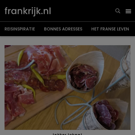
Overslaan
en
naar
de
inhoud
gaan
REISINSPIRATIE
BONNES ADRESSES
HET FRANSE LEVEN
lekker lokaal