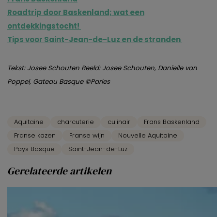
van derde partijen om gepersonaliseerde advertenties te
Roadtrip door Baskenland; wat een
tonen en/of de inhoud van de advertenties op je
ontdekkingstocht!
voorkeuren af te stemmen. Je kunt je voorkeuren
Tips voor Saint-Jean-de-Luz en de stranden
beheren via ‘Zelf instellen’. Klik je op ‘Accepteren en
doorgaan’ dan ga je akkoord met het gebruik van alle
Tekst: Josee Schouten Beeld: Josee Schouten, Danielle van
cookies zoals omschreven in onze
Cookieverklaring
.
Poppel, Gateau Basque ©Paries
Merci!
Aquitaine
charcuterie
culinair
Frans Baskenland
Franse kazen
Franse wijn
Nouvelle Aquitaine
Pays Basque
Saint-Jean-de-Luz
Gerelateerde artikelen