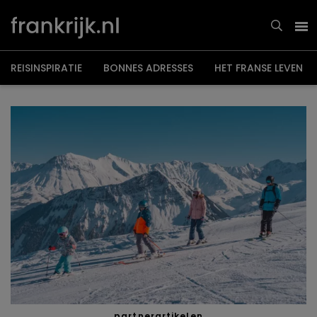
Overslaan
en
naar
de
inhoud
gaan
REISINSPIRATIE
BONNES ADRESSES
HET FRANSE LEVEN
partnerartikelen