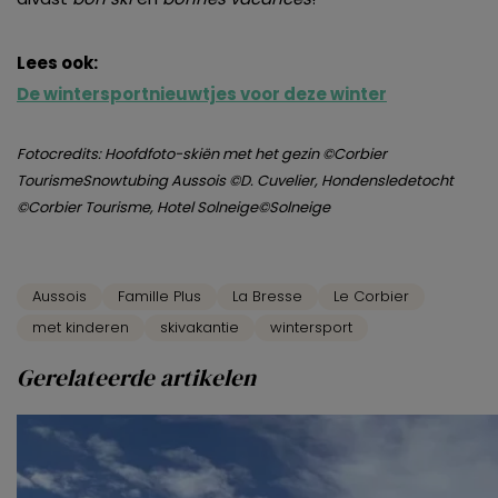
Lees ook:
De wintersportnieuwtjes voor deze winter
Fotocredits: Hoofdfoto-skiën met het gezin ©Corbier
TourismeSnowtubing Aussois ©D. Cuvelier, Hondensledetocht
©Corbier Tourisme, Hotel Solneige©Solneige
Aussois
Famille Plus
La Bresse
Le Corbier
met kinderen
skivakantie
wintersport
Gerelateerde artikelen