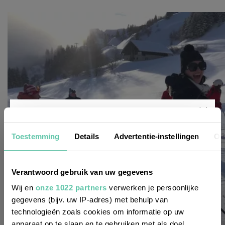
Nieuwsbrief
Toestemming
Details
Advertentie-instellingen
Ov
Wil je altijd als eerste op de hoogte zijn
Verantwoord gebruik van uw gegevens
van de laatste nieuwtjes, leuke adressen
Wij en
onze 1022 partners
verwerken je persoonlijke
gegevens (bijv. uw IP-adres) met behulp van
en inspirerende tips voor Frankrijk? Meld
technologieën zoals cookies om informatie op uw
je dan aan voor onze 2-wekelijkse
apparaat op te slaan en te gebruiken met als doel