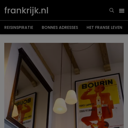
Overslaan
en
naar
de
inhoud
gaan
REISINSPIRATIE
BONNES ADRESSES
HET FRANSE LEVEN