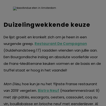
gebruikerservaring te bieden. Ook plaatsen wij cookies
van derde partijen om gepersonaliseerde advertenties te
tonen en/of de inhoud van de advertenties op je
Duizelingwekkende keuze
voorkeuren af te stemmen. Je kunt je voorkeuren
beheren via ‘Zelf instellen’. Klik je op ‘Accepteren en
doorgaan’ dan ga je akkoord met het gebruik van alle
De lijst groeit en kronkelt zich om je heen in een
cookies zoals omschreven in onze
Cookieverklaring
.
wurgende greep.
Restaurant
De Compagnon
Merci!
(Guldehandsteeg 17) raadden vrienden van jullie aan.
Een Bourgondische inslag en absolute voorliefde voor
de Frans-Mediterrane keuken vormen er de basis en de
truffel staat er hoog in het vaandel!
Mon Dieu
, hoe kun je nu het ‘Fijnste Franse restaurant
van 2019’ vergeten.
Bistro Neuf
(Haarlemmerstraat 9)
met zijn pâtés, escargots, oesters, cassoulet, coq au
vin, bouillabaisse en brioche neuf met eendenlever. Al