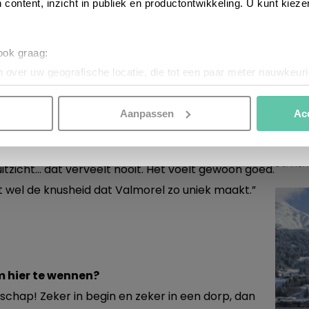
 content, inzicht in publiek en productontwikkeling. U kunt kiez
 ook graag:
 over uw geografische locatie, die tot een paar meter nauwkeuri
eren door het actief te scannen op specifieke eigenschappen (fing
reisin
onlijke gegevens worden verwerkt en stel uw voorkeuren in he
Aanpassen
Ac
Vallo
jzigen of intrekken in de Cookieverklaring.
?
CHRIJVEN
smul
ustgevend, ondanks dat het hier in het seizoen keihard
nspireren. Voordat je dat doet, informeren we je over het gebruik 
3 JANUA
uitzicht… dat verveelt nooit. Het voelt gewoon goed.
n optimale gebruikerservaring te bieden. Ook plaatsen wij cook
et wel de knusheid dat Valmorel zo uniek maakt.”
es te tonen en/of de inhoud van de advertenties op je voorkeure
instellen’. Klik je op ‘Accepteren en doorgaan’ dan ga je akkoord
n onze
Cookieverklaring
. Merci!
m hier te wennen?
chap! Zeker in begin en zeker in een dorp, dan