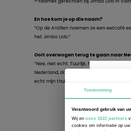
En hoe kom je op die naam?
“Op de Antillen noemen ze een eetcafé een
het Jimbo Lolo.”
Ooit overwogen terug te gaan naar N
“Nee, niet echt. Tuurlijk, heb best wel moe
Nederland, dan voelde ik de warmte van de f
echt mijn thuis.”
Toestemming
Wil j
Verantwoord gebruik van u
leuke
Wij en
onze 1022 partners
v
cookies om informatie op uw 