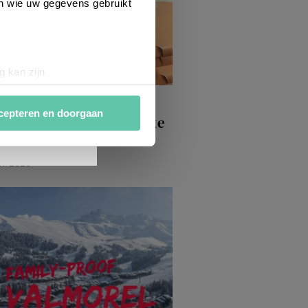
en wie uw gegevens gebruikt
g kan zijn
erprinting)
spiratie
t
detailgedeelte
in. U kunt uw
cepteren en doorgaan
ire, een skidorp om van te
len!
van
analytische en
RI 2026
ies van derde partijen om
n af te stemmen. Je kunt je
 met het gebruik van alle