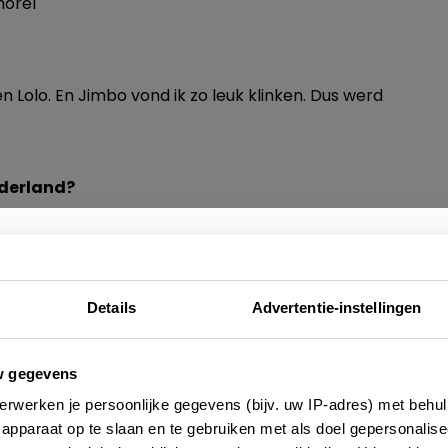
 Lolo. En Jimbo vond ik zo leuk klinken. Dus werd
ederland?
ilijke momenten gehad. En als ik terug was in
amilie. Maar mijn hart ligt hier. Valmorel is toch
Nieuwsbrief
Details
Advertentie-instellingen
e altijd als eerste op de hoogte zijn van de laatste nieu
w gegevens
 adressen en inspirerende tips voor Frankrijk? Meld 
erwerken je persoonlijke gegevens (bijv. uw IP-adres) met behul
aan voor onze 2-wekelijkse nieuwsbrief. Zo gedaan!
apparaat op te slaan en te gebruiken met als doel gepersonalise