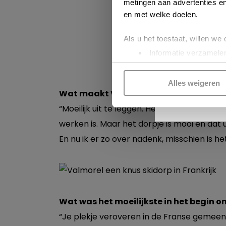
metingen aan advertenties en
en met welke doelen.
Als u het toestaat, willen we
Informatie verzamelen
Uw apparaat identific
Lees meer over hoe uw perso
Alles weigeren
toestemming op elk moment wi
Wat maakt Valmorel dan zo bijzonder
INS
“Moeilijk uit te leggen. Het is lieflijk en r
Kijk vooral rond en laat je i
werken is. Maar het dorpje is mooi en dat 
functionele cookies
om je ee
En nu ik er zo over nadenk, misschien is h
gepersonaliseerde advertenti
voorkeuren beheren via ‘Zelf 
cookies zoals omschreven i
Wat was het moeilijkste in het begin o
“Je plekje veroveren in de Franse gemeens