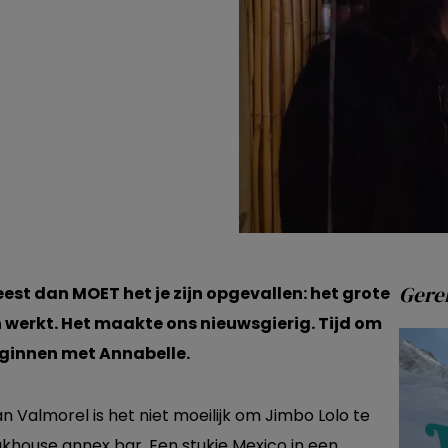
Gerel
eest dan MOET het je zijn opgevallen: het grote
 werkt. Het maakte ons nieuwsgierig. Tijd om
eginnen met Annabelle.
n Valmorel is het niet moeilijk om Jimbo Lolo te
khouse annex bar. Een stukje Mexico in een