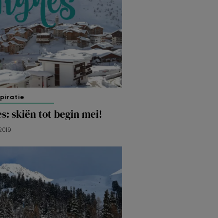
spiratie
s: skiën tot begin mei!
2019