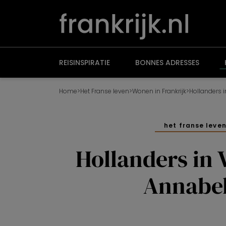
Overslaan
en
naar
de
inhoud
gaan
REISINSPIRATIE
BONNES ADRESSES
Home
>
Het Franse leven
>
Wonen in Frankrijk
>
Hollanders 
het franse leve
Hollanders in 
Annabel