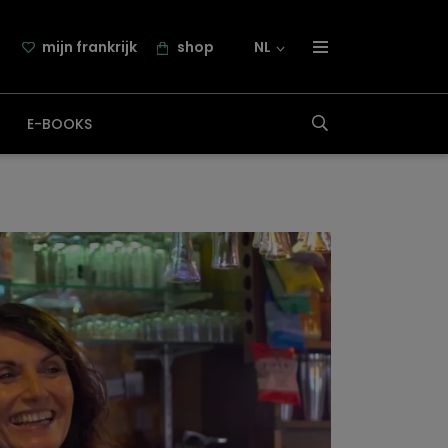
mijn frankrijk
shop
NL
over frankrijk.nl
E-BOOKS
nieuwsbrief
samenwerking
contact