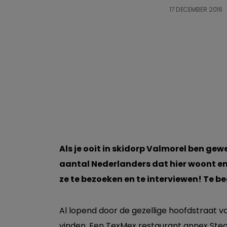
17 DECEMBER 2016
Als je ooit in skidorp Valmorel ben gew
aantal Nederlanders dat hier woont en
ze te bezoeken en te interviewen! Te b
Al lopend door de gezellige hoofdstraat va
vinden. Een TexMex restaurant annex Stea