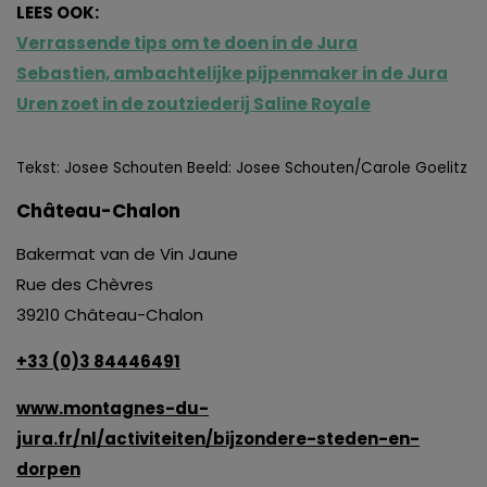
LEES OOK:
Verrassende tips om te doen in de Jura
Sebastien, ambachtelijke pijpenmaker in de Jura
Uren zoet in de zoutziederij Saline Royale
Tekst: Josee Schouten Beeld: Josee Schouten/Carole Goelitz
Château-Chalon
Bakermat van de Vin Jaune
Rue des Chèvres
39210 Château-Chalon
+33 (0)3 84446491
www.montagnes-du-
jura.fr/nl/activiteiten/bijzondere-steden-en-
dorpen