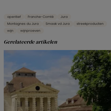
aperitief
Franche-Comté
Jura
Montagnes du Jura
Smaak vd Jura
streekproducten
wijn
wijnproeven
Gerelateerde artikelen