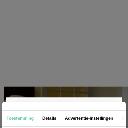
Nieuwsbrief
Toestemming
Details
Advertentie-instellingen
Ov