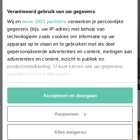
Wil je altijd als eerste op de hoogte zijn
Verantwoord gebruik van uw gegevens
van de laatste nieuwtjes, leuke adressen
Wij en
onze 1022 partners
verwerken je persoonlijke
gegevens (bijv. uw IP-adres) met behulp van
en inspirerende tips voor Frankrijk? Meld
technologieën zoals cookies om informatie op uw
je dan aan voor onze 2-wekelijkse
apparaat op te slaan en te gebruiken met als doel
nieuwsbrief. Zo gedaan!
gepersonaliseerde advertenties en content, metingen aan
advertenties en content, inzicht in publiek en
productontwikkeling. U kunt kiezen wie uw gegevens
gebruikt en met welke doelen.
Als u het toestaat, willen we ook graag:
Accepteren en doorgaan
het franse leven
Informatie verzamelen over uw geografische
locatie, die tot een paar meter nauwkeurig kan zijn
Arnaud, absintmaker in de Jura
Uw apparaat identificeren door het actief te
Aanpassen
16 OKTOBER 2017
scannen op specifieke eigenschappen (fingerprinting)
Lees meer over hoe uw persoonlijke gegevens worden
INSCHRIJVEN
Alles weigeren
verwerkt en stel uw voorkeuren in het
detailgedeelte
in.