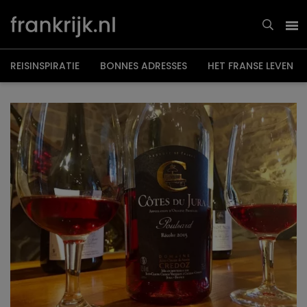
Overslaan
en
naar
de
inhoud
gaan
REISINSPIRATIE
BONNES ADRESSES
HET FRANSE LEVEN