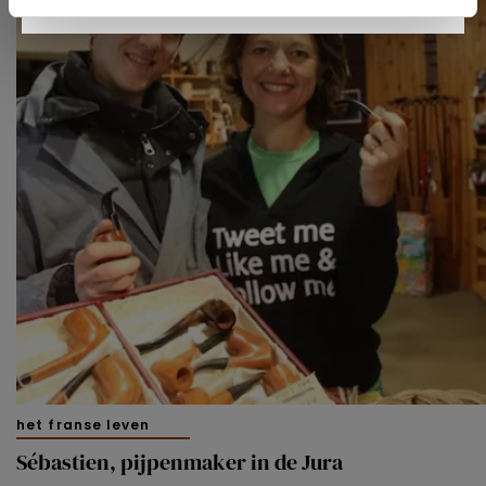
U kunt uw toestemming op elk moment wijzigen of
intrekken in de Cookieverklaring.
Kijk vooral rond en laat je inspireren. Voordat je dat doet,
informeren we je over het gebruik van
analytische en
functionele cookies
om je een optimale
gebruikerservaring te bieden. Ook plaatsen wij cookies
van derde partijen om gepersonaliseerde advertenties te
tonen en/of de inhoud van de advertenties op je
voorkeuren af te stemmen. Je kunt je voorkeuren
beheren via ‘Zelf instellen’. Klik je op ‘Accepteren en
doorgaan’ dan ga je akkoord met het gebruik van alle
cookies zoals omschreven in onze
Cookieverklaring
.
Merci!
het franse leven
Sébastien, pijpenmaker in de Jura