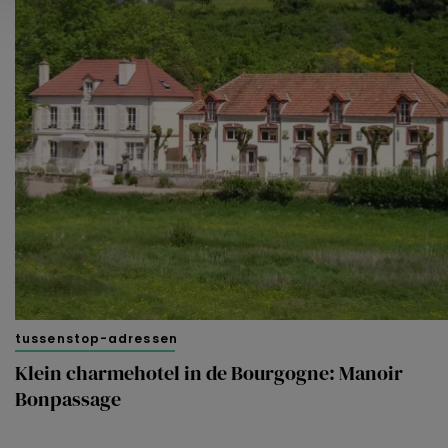
Kijk vooral rond en laat je inspireren. Voordat je dat doet,
informeren we je over het gebruik van
analytische en
functionele cookies
om je een optimale
gebruikerservaring te bieden. Ook plaatsen wij cookies
van derde partijen om gepersonaliseerde advertenties te
tonen en/of de inhoud van de advertenties op je
voorkeuren af te stemmen. Je kunt je voorkeuren
beheren via ‘Zelf instellen’. Klik je op ‘Accepteren en
doorgaan’ dan ga je akkoord met het gebruik van alle
cookies zoals omschreven in onze
Cookieverklaring
.
Merci!
tussenstop-adressen
Klein charmehotel in de Bourgogne: Manoir
Bonpassage