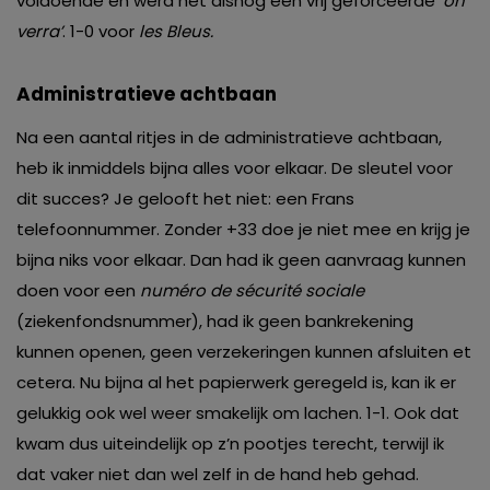
voldoende en werd het alsnog een vrij geforceerde
‘on
verra’
. 1-0 voor
les Bleus.
Administratieve achtbaan
Na een aantal ritjes in de administratieve achtbaan,
heb ik inmiddels bijna alles voor elkaar. De sleutel voor
dit succes? Je gelooft het niet: een Frans
telefoonnummer. Zonder +33 doe je niet mee en krijg je
bijna niks voor elkaar. Dan had ik geen aanvraag kunnen
doen voor een
numéro de sécurité sociale
(ziekenfondsnummer), had ik geen bankrekening
kunnen openen, geen verzekeringen kunnen afsluiten et
cetera. Nu bijna al het papierwerk geregeld is, kan ik er
gelukkig ook wel weer smakelijk om lachen. 1-1. Ook dat
kwam dus uiteindelijk op z’n pootjes terecht, terwijl ik
dat vaker niet dan wel zelf in de hand heb gehad.