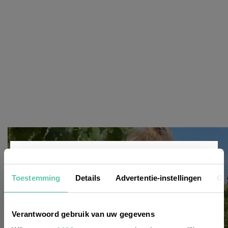
Nieuwsbrief
Toestemming
Details
Advertentie-instellingen
Ov
Wil je altijd als eerste op de hoogte zijn
Verantwoord gebruik van uw gegevens