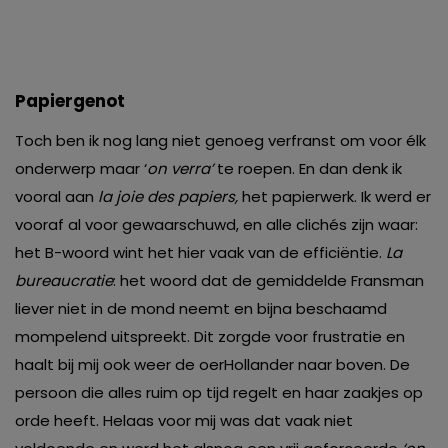
Papiergenot
Toch ben ik nog lang niet genoeg verfranst om voor élk
onderwerp maar ‘
on verra’
te roepen. En dan denk ik
vooral aan
la joie des papiers,
het papierwerk. Ik werd er
vooraf al voor gewaarschuwd, en alle clichés zijn waar:
het B-woord wint het hier vaak van de efficiëntie.
La
bureaucratie
: het woord dat de gemiddelde Fransman
liever niet in de mond neemt en bijna beschaamd
mompelend uitspreekt. Dit zorgde voor frustratie en
haalt bij mij ook weer de oerHollander naar boven. De
persoon die alles ruim op tijd regelt en haar zaakjes op
orde heeft. Helaas voor mij was dat vaak niet