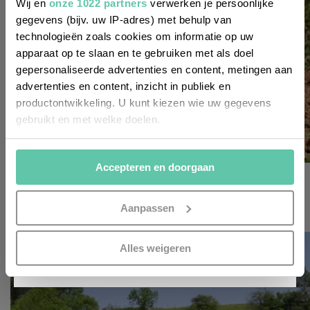
van de laatste nieuwtjes, leuke adressen
Wij en
onze 1022 partners
verwerken je persoonlijke
gegevens (bijv. uw IP-adres) met behulp van
en inspirerende tips voor Frankrijk? Meld
technologieën zoals cookies om informatie op uw
je dan aan voor onze 2-wekelijkse
apparaat op te slaan en te gebruiken met als doel
nieuwsbrief. Zo gedaan!
gepersonaliseerde advertenties en content, metingen aan
advertenties en content, inzicht in publiek en
productontwikkeling. U kunt kiezen wie uw gegevens
gebruikt en met welke doelen.
Als u het toestaat, willen we ook graag:
Accepteren en doorgaan
Informatie verzamelen over uw geografische
het franse leven
locatie, die tot een paar meter nauwkeurig kan zijn
Wijnboerin in opleiding: Jette in de Bourgogne
Uw apparaat identificeren door het actief te
Aanpassen
scannen op specifieke eigenschappen (fingerprinting)
13 APRIL 2023
Lees meer over hoe uw persoonlijke gegevens worden
INSCHRIJVEN
Alles weigeren
verwerkt en stel uw voorkeuren in het
detailgedeelte
in.
U kunt uw toestemming op elk moment wijzigen of
intrekken in de Cookieverklaring.