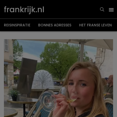
Overslaan
en
naar
de
inhoud
gaan
REISINSPIRATIE
BONNES ADRESSES
HET FRANSE LEVEN