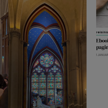
reisin
Ebook
pagin
1 JANUA