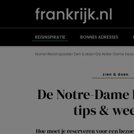
Overslaan
en
naar
de
inhoud
gaan
REISINSPIRATIE
BONNES ADRESSES
Home
>
Reisinspiratie
>
Zien & doen
>
De Notre-Dame bezoe
zien & doen
De Notre-Dame 
tips & wee
Hoe moet je reserveren voor een bezo