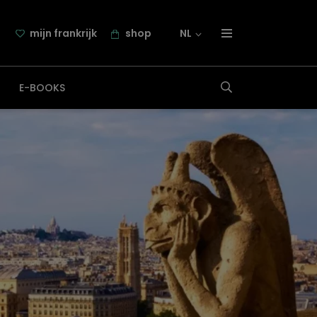
mijn frankrijk
shop
NL
over frankrijk.nl
E-BOOKS
nieuwsbrief
samenwerking
contact