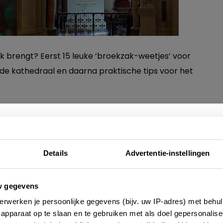
ek brengt? Eerst 15 leuke ‘broekzak-weetjes’ voor
e kathedraal en daarna praktische tips voor het
Nieuwsbrief
 een bezoek aan de
Details
Advertentie-instellingen
e altijd als eerste op de hoogte zijn van de laatste nieu
w gegevens
 adressen en inspirerende tips voor Frankrijk? Meld 
e kathedraal
erwerken je persoonlijke gegevens (bijv. uw IP-adres) met behul
aan voor onze 2-wekelijkse nieuwsbrief. Zo gedaan!
apparaat op te slaan en te gebruiken met als doel gepersonalise