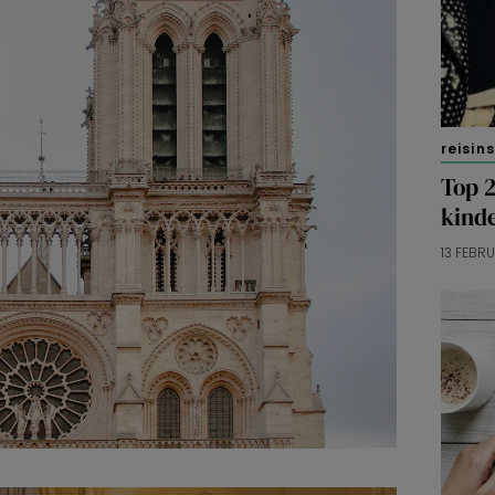
reisin
Top 2
kind
13 FEBR