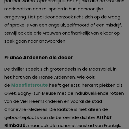
partner waren. Opmerkelijk is dat bij alle drie de vrouwen
marionetten een rol spelen in hun persoonlijke
omgeving. Het politieonderzoek richt zich op de vraag
of sprake is van een ongeluk, zelfmoord of een misdrijf,
terwijl ook de drie vrouwen onafhankelijk van elkaar op
zoek gaan naar antwoorden
Franse Ardennen als decor
De thriller speelt zich grotendeels in de Maasvallei, in
het hart van de Franse Ardennen. Wie ooit
de
Maasfietsroute
heeft gefietst, herkent plekken als
Givet, Bogny-sur-Meuse met de indrukwekkende rotsen
van de Vier Heemskinderen en vooral de stad
Charleville-Mézières. Die laatste is niet alleen de
geboorteplaats van de beroemde dichter
Arthur
Rimbaud,
maar ook dé marionettenstad van Frankrijk.