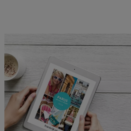
tonen en/of de inhoud van de advertenties op je
voorkeuren af te stemmen. Je kunt je voorkeuren
beheren via ‘Zelf instellen’. Klik je op ‘Accepteren en
doorgaan’ dan ga je akkoord met het gebruik van alle
cookies zoals omschreven in onze
Cookieverklaring
.
Merci!