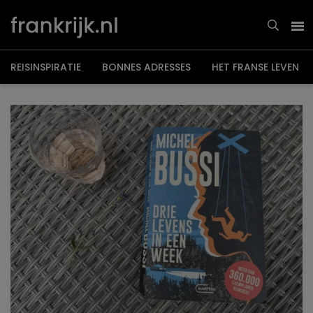
Overslaan
en
naar
de
inhoud
gaan
REISINSPIRATIE
BONNES ADRESSES
HET FRANSE LEVEN