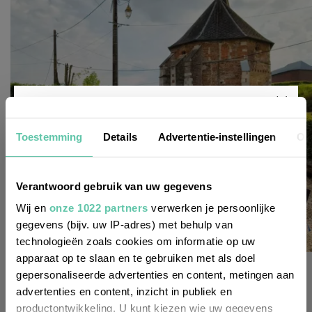
Nieuwsbrief
Toestemming
Details
Advertentie-instellingen
Ov
Wil je altijd als eerste op de hoogte zijn
Verantwoord gebruik van uw gegevens
van de laatste nieuwtjes, leuke adressen
Wij en
onze 1022 partners
verwerken je persoonlijke
gegevens (bijv. uw IP-adres) met behulp van
en inspirerende tips voor Frankrijk? Meld
technologieën zoals cookies om informatie op uw
je dan aan voor onze 2-wekelijkse
apparaat op te slaan en te gebruiken met als doel
bonnes adresses
nieuwsbrief. Zo gedaan!
gepersonaliseerde advertenties en content, metingen aan
B&B Danou, pareltje in de Franse Ardennen
advertenties en content, inzicht in publiek en
productontwikkeling. U kunt kiezen wie uw gegevens