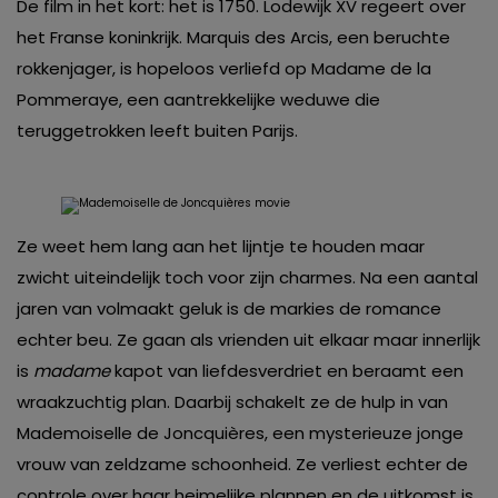
De film in het kort: het is 1750. Lodewijk XV regeert over
het Franse koninkrijk. Marquis des Arcis, een beruchte
rokkenjager, is hopeloos verliefd op Madame de la
Pommeraye, een aantrekkelijke weduwe die
teruggetrokken leeft buiten Parijs.
Ze weet hem lang aan het lijntje te houden maar
zwicht uiteindelijk toch voor zijn charmes. Na een aantal
jaren van volmaakt geluk is de markies de romance
echter beu. Ze gaan als vrienden uit elkaar maar innerlijk
is
madame
kapot van liefdesverdriet en beraamt een
wraakzuchtig plan. Daarbij schakelt ze de hulp in van
Mademoiselle de Joncquières, een mysterieuze jonge
vrouw van zeldzame schoonheid. Ze verliest echter de
controle over haar heimelijke plannen en de uitkomst is