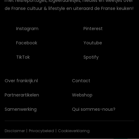
met reisreportages, logeeradresjes, nieuws en weetjes over
de Franse cultuur & lifestyle en uiteraard de Franse keuken!
Instagram
Pinterest
Facebook
Youtube
TikTok
Spotify
Over frankrijk.nl
Contact
Partnerartikelen
Webshop
Samenwerking
Qui sommes-nous?
Disclaimer
Privacybeleid
Cookieverklaring