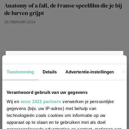
Anatomy of a fall, de Franse speelfilm die je bij
de lurven grijpt
25 FEBRUARI 2024
Nieuwsbrief
Toestemming
Details
Advertentie-instellingen
Ov
Wil je altijd als eerste op de hoogte zijn
Verantwoord gebruik van uw gegevens
van de laatste nieuwtjes, leuke adressen
Wij en
onze 1022 partners
verwerken je persoonlijke
gegevens (bijv. uw IP-adres) met behulp van
en inspirerende tips voor Frankrijk? Meld
technologieën zoals cookies om informatie op uw
je dan aan voor onze 2-wekelijkse
apparaat op te slaan en te gebruiken met als doel
nieuwsbrief. Zo gedaan!