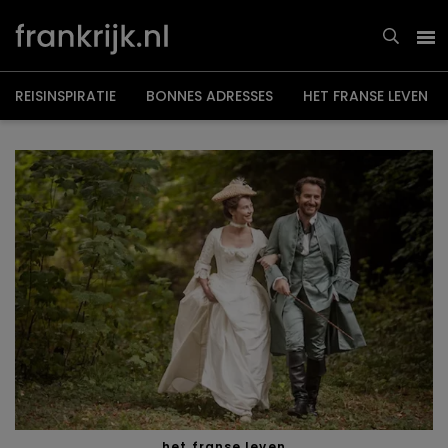
Overslaan
en
naar
de
inhoud
gaan
REISINSPIRATIE
BONNES ADRESSES
HET FRANSE LEVEN
het franse leven