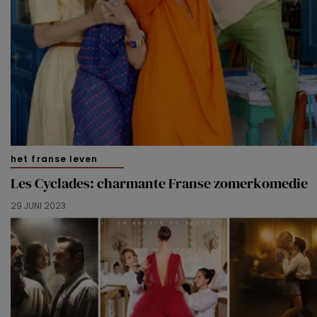
gebruikerservaring te bieden. Ook plaatsen wij cookies
van derde partijen om gepersonaliseerde advertenties te
tonen en/of de inhoud van de advertenties op je
voorkeuren af te stemmen. Je kunt je voorkeuren
beheren via ‘Zelf instellen’. Klik je op ‘Accepteren en
doorgaan’ dan ga je akkoord met het gebruik van alle
cookies zoals omschreven in onze
Cookieverklaring
.
Merci!
het franse leven
Les Cyclades: charmante Franse zomerkomedie
29 JUNI 2023