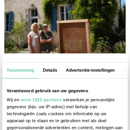
Toestemming
Details
Advertentie-instellingen
Ov
franse taal
Verantwoord gebruik van uw gegevens
Frans leren tijdens de vakantie: ga op
Wij en
onze 1022 partners
verwerken je persoonlijke
taalcursus in hartje Frankrijk!
gegevens (bijv. uw IP-adres) met behulp van
technologieën zoals cookies om informatie op uw
apparaat op te slaan en te gebruiken met als doel
gepersonaliseerde advertenties en content, metingen aan