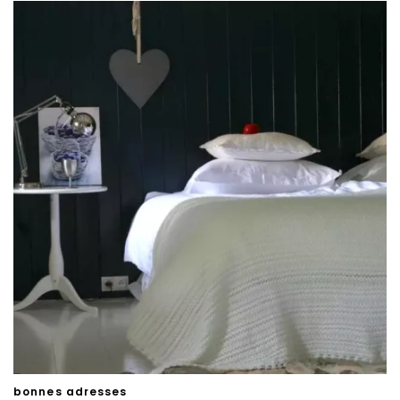
van derde partijen om gepersonaliseerde advertenties te
tonen en/of de inhoud van de advertenties op je
voorkeuren af te stemmen. Je kunt je voorkeuren
beheren via ‘Zelf instellen’. Klik je op ‘Accepteren en
doorgaan’ dan ga je akkoord met het gebruik van alle
cookies zoals omschreven in onze
Cookieverklaring
.
Merci!
bonnes adresses