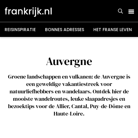
Overslaan
en
naar
de
inhoud
gaan
REISINSPIRATIE
BONNES ADRESSES
HET FRANSE LEVEN
Auvergne
Groene landschappen en vulkanen: de Auvergne is
een geweldige vakantiestreek voor
natuurliefhebbers en wandelaars. Ontdek hier de
mooiste wandelroutes, leuke slaapadresjes en
bezoektips voor de Allier, Cantal, Puy-de-Dôme en
Haute-Loire.