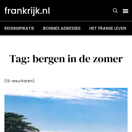
Overslaan
en
naar
de
inhoud
gaan
REISINSPIRATIE
BONNES ADRESSES
HET FRANSE LEVEN
Tag: bergen in de zomer
(
13
resultaten)