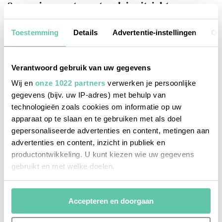
9 campings met spectaculair uitzicht
Toestemming
Details
Advertentie-instellingen
Ov
Verantwoord gebruik van uw gegevens
Wij en
onze 1022 partners
verwerken je persoonlijke
gegevens (bijv. uw IP-adres) met behulp van
technologieën zoals cookies om informatie op uw
apparaat op te slaan en te gebruiken met als doel
gepersonaliseerde advertenties en content, metingen aan
advertenties en content, inzicht in publiek en
productontwikkeling. U kunt kiezen wie uw gegevens
gebruikt en met welke doelen.
Als u het toestaat, willen we ook graag:
Accepteren en doorgaan
Informatie verzamelen over uw geografische
locatie, die tot een paar meter nauwkeurig kan zijn