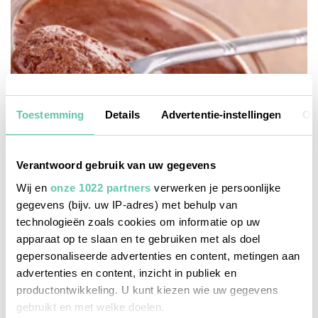
Toestemming
Details
Advertentie-instellingen
Ov
Verantwoord gebruik van uw gegevens
Wij en
onze 1022 partners
verwerken je persoonlijke
gegevens (bijv. uw IP-adres) met behulp van
technologieën zoals cookies om informatie op uw
apparaat op te slaan en te gebruiken met als doel
eten & drinken
gepersonaliseerde advertenties en content, metingen aan
advertenties en content, inzicht in publiek en
Chocolademousse die nooit mislukt
productontwikkeling. U kunt kiezen wie uw gegevens
19 DECEMBER 2025
gebruikt en met welke doelen.