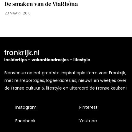
voorkeuren af te stemmen. Je kunt je voorkeuren
De smaken van de ViaRhôna
beheren via ‘Zelf instellen’. Klik je op ‘Accepteren en
23 MAART 2016
doorgaan’ dan ga je akkoord met het gebruik van alle
cookies zoals omschreven in onze
Cookieverklaring
.
Merci!
Bienvenue op het grootste inspiratieplatform voor Frankrijk,
met reisreportages, logeeradresjes, nieuws en weetjes over
de Franse cultuur & lifestyle en uiteraard de Franse keuken!
Instagram
Pinterest
Facebook
Youtube