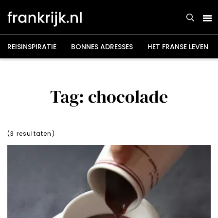
Overslaan
en
naar
de
inhoud
gaan
REISINSPIRATIE
BONNES ADRESSES
HET FRANSE LEVEN
Tag: chocolade
(
3
resultaten)