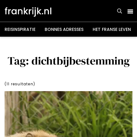
Overslaan
en
naar
de
inhoud
gaan
REISINSPIRATIE
BONNES ADRESSES
HET FRANSE LEVEN
Tag: dichtbijbestemming
(
11
resultaten)