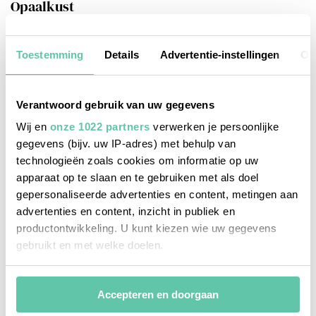
Opaalkust
Toestemming
Details
Advertentie-instellingen
Ov
Verantwoord gebruik van uw gegevens
Wij en
onze 1022 partners
verwerken je persoonlijke
gegevens (bijv. uw IP-adres) met behulp van
technologieën zoals cookies om informatie op uw
apparaat op te slaan en te gebruiken met als doel
gepersonaliseerde advertenties en content, metingen aan
advertenties en content, inzicht in publiek en
productontwikkeling. U kunt kiezen wie uw gegevens
gebruikt en met welke doelen.
Als u het toestaat, willen we ook graag:
Accepteren en doorgaan
Informatie verzamelen over uw geografische
locatie, die tot een paar meter nauwkeurig kan zijn