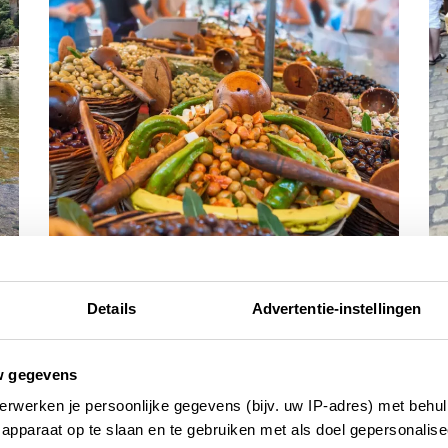
toplijstjes
re
10 bekende markten in Zuid-
8 
Details
Advertentie-instellingen
Frankrijk
Z
5 JULI 2026
12 
w gegevens
erwerken je persoonlijke gegevens (bijv. uw IP-adres) met behul
apparaat op te slaan en te gebruiken met als doel gepersonalise