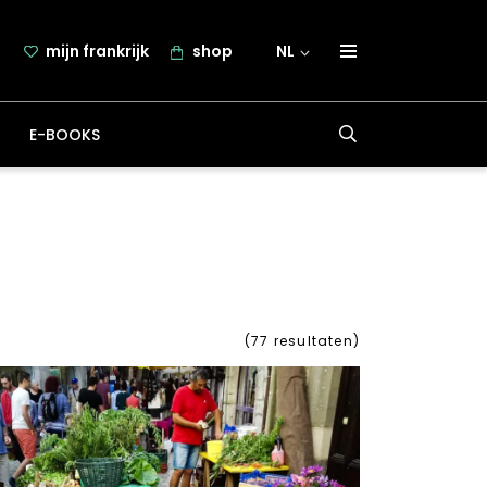
mijn frankrijk
shop
NL
over frankrijk.nl
E-BOOKS
nieuwsbrief
samenwerking
contact
(
77
resultaten)