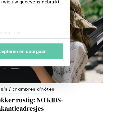
en wie uw gegevens gebruikt
g kan zijn
erprinting)
t
detailgedeelte
in. U kunt uw
cepteren en doorgaan
van
analytische en
ies van derde partijen om
n af te stemmen. Je kunt je
b's / chambres d'hôtes
 met het gebruik van alle
ekker rustig: NO KIDS-
akantieadresjes