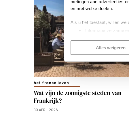
metingen aan advertenties en
en met welke doelen.
Als u het toestaat, willen we
Informatie verzamelen
Uw apparaat identific
Lees meer over hoe uw perso
Alles weigeren
toestemming op elk moment wi
Kijk vooral rond en laat je i
functionele cookies
om je ee
gepersonaliseerde advertenti
het franse leven
voorkeuren beheren via ‘Zelf 
Wat zijn de zonnigste steden van
cookies zoals omschreven i
Frankrijk?
30 APRIL 2026