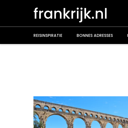
Overslaan
en
naar
de
inhoud
gaan
REISINSPIRATIE
BONNES ADRESSES