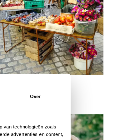
isinspiratie
gezellige markten in het
Over
uidwesten
JUNI 2026
p van technologieën zoals
erde advertenties en content,