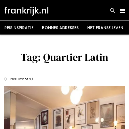
Overslaan
en
naar
de
inhoud
gaan
REISINSPIRATIE
BONNES ADRESSES
HET FRANSE LEVEN
Tag: Quartier Latin
(
11
resultaten)