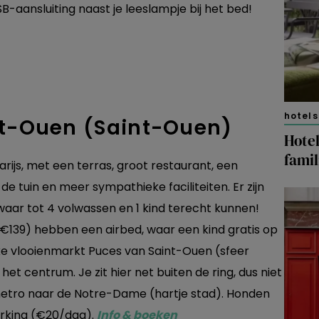
B-aansluiting naast je leeslampje bij het bed!
hotels
nt-Ouen (Saint-Ouen)
Hotel
famil
ijs, met een terras, groot restaurant, een
e tuin en meer sympathieke faciliteiten. Er zijn
waar tot 4 volwassen en 1 kind terecht kunnen!
€139) hebben een airbed, waar een kind gratis op
euke vlooienmarkt Puces van Saint-Ouen (sfeer
het centrum. Je zit hier net buiten de ring, dus niet
metro naar de Notre-Dame (hartje stad). Honden
arking (€20/dag).
Info & boeken