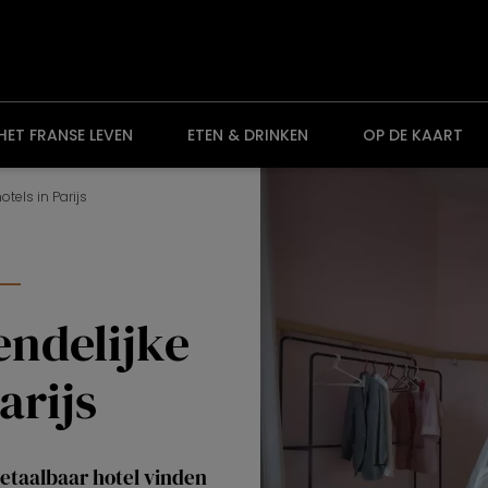
HET FRANSE LEVEN
ETEN & DRINKEN
OP DE KAART
otels in Parijs
endelijke
arijs
betaalbaar hotel vinden