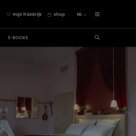
mijn frankrijk
shop
NL
over frankrijk.nl
E-BOOKS
nieuwsbrief
samenwerking
contact