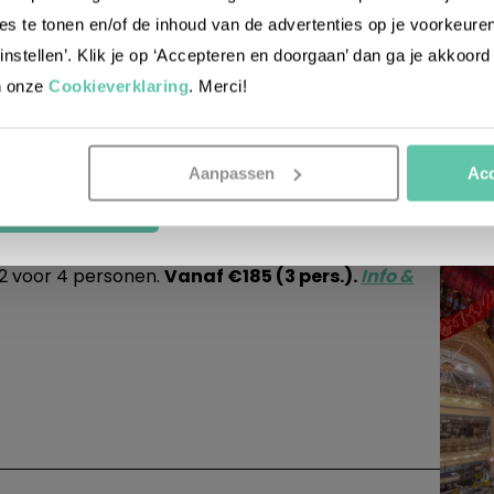
es te tonen en/of de inhoud van de advertenties op je voorkeure
ke doe-tips
instellen’. Klik je op ‘Accepteren en doorgaan’ dan ga je akkoord
reisin
n onze
Cookieverklaring
. Merci!
15 au
4 APRIL
rron.)
Aanpassen
Acc
an Parijs, vlak bij Parc Georges Brassens en een
CHRIJVEN
 hotel heeft 10
triples
van 20m2 (1 dubbelbed en
m2 voor 4 personen.
Vanaf €185 (3 pers.).
Info &