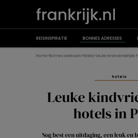
Overslaan
en
naar
de
inhoud
gaan
REISINSPIRATIE
BONNES ADRESSES
Home
>
Bonnes adresses
>
Hotels
>
Leuke kindvriendelijke h
hotels
Leuke kindvri
hotels in P
Nog best een uitdaging, een leuk en 