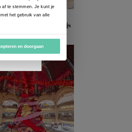
n af te stemmen. Je kunt je
 met het gebruik van alle
spiratie
thentieke bistro’s in Parijs
 2026
epteren en doorgaan