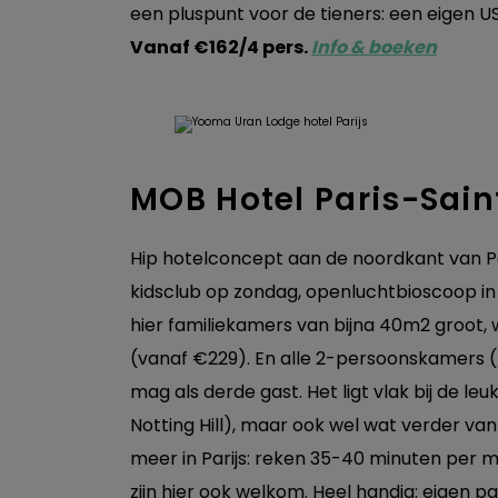
een pluspunt voor de tieners: een eigen US
Vanaf €162/4 pers.
Info & boeken
MOB Hotel Paris-Sai
Hip hotelconcept aan de noordkant van Par
kidsclub op zondag, openluchtbioscoop in d
hier familiekamers van bijna 40m2 groot, 
(vanaf €229). En alle 2-persoonskamers (
mag als derde gast. Het ligt vlak bij de l
Notting Hill), maar ook wel wat verder van 
meer in Parijs: reken 35-40 minuten per 
zijn hier ook welkom. Heel handig: eigen p