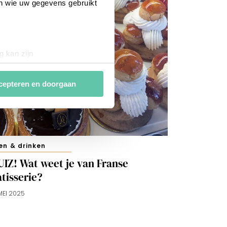
en wie uw gegevens gebruikt
g kan zijn
erprinting)
t
detailgedeelte
in. U kunt uw
cepteren en doorgaan
van
analytische en
ies van derde partijen om
n af te stemmen. Je kunt je
en & drinken
 met het gebruik van alle
UIZ! Wat weet je van Franse
tisserie?
MEI 2025