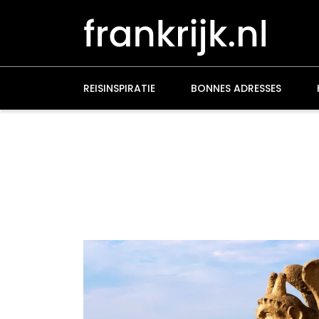
Overslaan
en
naar
de
inhoud
gaan
REISINSPIRATIE
BONNES ADRESSES