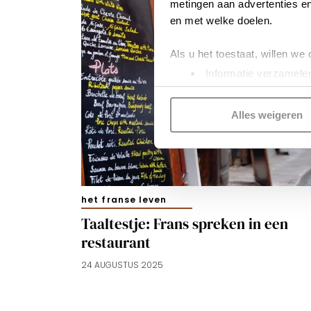
metingen aan advertenties en
en met welke doelen.
Als u het toestaat, willen we
Informatie verzamelen
Uw apparaat identific
Lees meer over hoe uw perso
Alles weigeren
toestemming op elk moment wi
Kijk vooral rond en laat je i
functionele cookies
om je ee
gepersonaliseerde advertenti
het franse leven
voorkeuren beheren via ‘Zelf 
Taaltestje: Frans spreken in een
cookies zoals omschreven i
restaurant
24 AUGUSTUS 2025