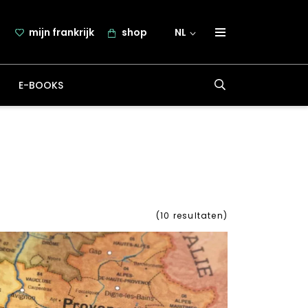
mijn frankrijk
shop
NL
over frankrijk.nl
E-BOOKS
nieuwsbrief
samenwerking
contact
(
10
resultaten)