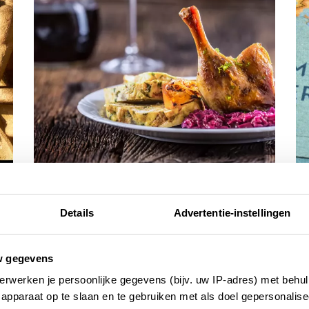
eten & drinken
he
QUIZ! Franse streekgerechten – hoe
Q
Details
Advertentie-instellingen
goed ken jij ze?
30
13 NOVEMBER 2025
w gegevens
erwerken je persoonlijke gegevens (bijv. uw IP-adres) met behul
apparaat op te slaan en te gebruiken met als doel gepersonalise