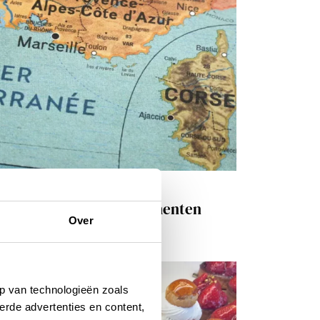
t franse leven
UIZ! De Franse departementen
Over
 AUGUSTUS 2025
p van technologieën zoals
erde advertenties en content,