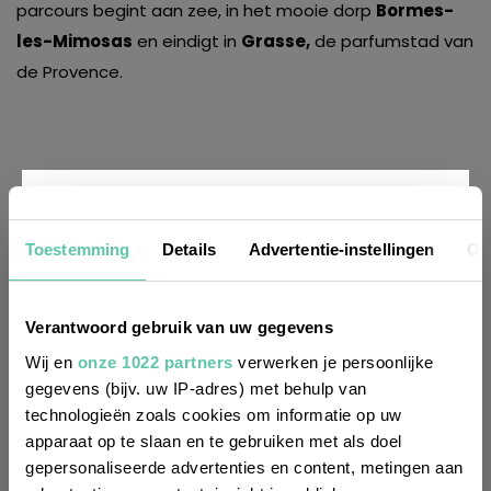
parcours begint aan zee, in het mooie dorp
Bormes-
les-Mimosas
en eindigt in
Grasse,
de parfumstad van
de Provence.
Nieuwsbrief
Toestemming
Details
Advertentie-instellingen
Ov
Wil je altijd als eerste op de hoogte zijn
Verantwoord gebruik van uw gegevens
van de laatste nieuwtjes, leuke adressen
Wij en
onze 1022 partners
verwerken je persoonlijke
gegevens (bijv. uw IP-adres) met behulp van
en inspirerende tips voor Frankrijk? Meld
technologieën zoals cookies om informatie op uw
je dan aan voor onze 2-wekelijkse
apparaat op te slaan en te gebruiken met als doel
nieuwsbrief. Zo gedaan!
gepersonaliseerde advertenties en content, metingen aan