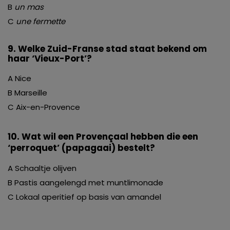
B
un mas
C
une fermette
9. Welke Zuid-Franse stad staat bekend om
haar ‘Vieux-Port’?
A Nice
B Marseille
C Aix-en-Provence
10. Wat wil een Provençaal hebben die een
‘perroquet’ (papagaai) bestelt?
A Schaaltje olijven
B Pastis aangelengd met muntlimonade
C Lokaal aperitief op basis van amandel