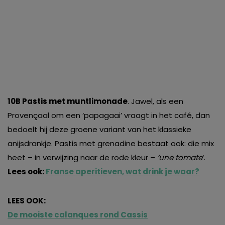
10B Pastis met muntlimonade
. Jawel, als een
Provençaal om een ‘papagaai’ vraagt in het café, dan
bedoelt hij deze groene variant van het klassieke
anijsdrankje. Pastis met grenadine bestaat ook: die mix
heet – in verwijzing naar de rode kleur –
‘une tomate
‘.
Lees ook:
Franse aperitieven, wat drink je waar?
LEES OOK:
De mooiste calanques rond Cassis