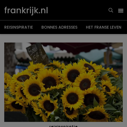
Overslaan
en
naar
de
inhoud
gaan
REISINSPIRATIE
BONNES ADRESSES
HET FRANSE LEVEN
reisinspiratie