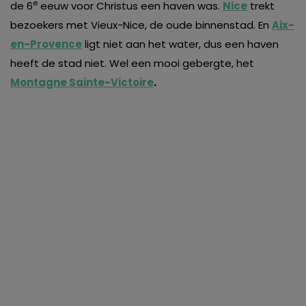
e
de 6
eeuw voor Christus een haven was.
Nice
trekt
van derde partijen om gepersonaliseerde advertenties te
bezoekers met Vieux-Nice, de oude binnenstad. En
Aix-
tonen en/of de inhoud van de advertenties op je
en-Provence
ligt niet aan het water, dus een haven
voorkeuren af te stemmen. Je kunt je voorkeuren
heeft de stad niet. Wel een mooi gebergte, het
beheren via ‘Zelf instellen’. Klik je op ‘Accepteren en
Montagne Sainte-Victoire
.
doorgaan’ dan ga je akkoord met het gebruik van alle
cookies zoals omschreven in onze
Cookieverklaring
.
Merci!