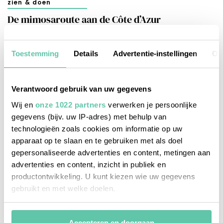
zien & doen
De mimosaroute aan de Côte d’Azur
22 FEBRUARI 2026
Toestemming
Details
Advertentie-instellingen
Ov
Verantwoord gebruik van uw gegevens
Wij en
onze 1022 partners
verwerken je persoonlijke
gegevens (bijv. uw IP-adres) met behulp van
technologieën zoals cookies om informatie op uw
apparaat op te slaan en te gebruiken met als doel
gepersonaliseerde advertenties en content, metingen aan
advertenties en content, inzicht in publiek en
productontwikkeling. U kunt kiezen wie uw gegevens
gebruikt en met welke doelen.
Als u het toestaat, willen we ook graag:
Accepteren en doorgaan