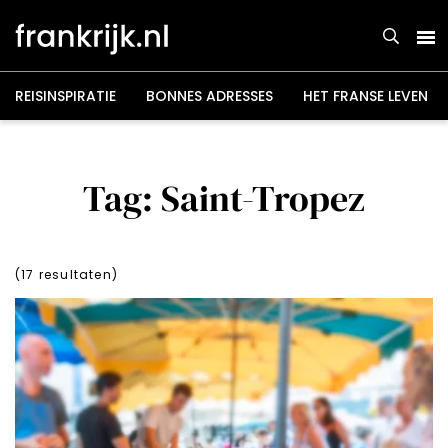
Overslaan
en
naar
de
inhoud
gaan
REISINSPIRATIE
BONNES ADRESSES
HET FRANSE LEVEN
Tag: Saint-Tropez
(
17
resultaten)