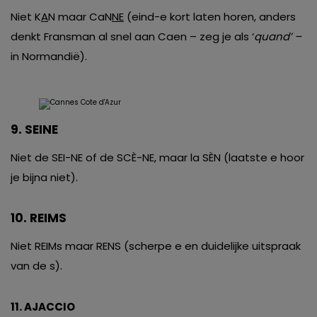
Niet K
A
N maar CaN
NE
(eind-e kort laten horen, anders
denkt Fransman al snel aan Caen – zeg je als ‘
quand’ –
in Normandië).
9. SEINE
Niet de SEI-NE of de SCÈ-NE, maar la SÈN (laatste e hoor
je bijna niet).
10. REIMS
Niet REIMs maar RENS (scherpe e en duidelijke uitspraak
van de s).
11. AJACCIO