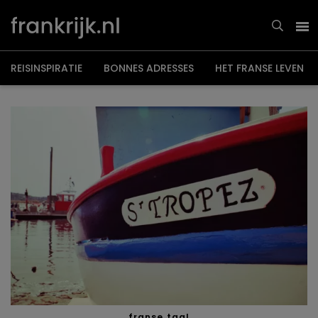
Overslaan
en
naar
de
inhoud
gaan
REISINSPIRATIE
BONNES ADRESSES
HET FRANSE LEVEN
franse taal