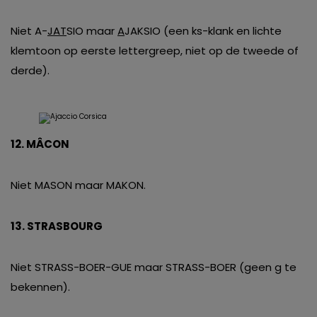
Niet A-
JAT
SIO maar
A
JAKSIO (een ks-klank en lichte
klemtoon op eerste lettergreep, niet op de tweede of
derde).
12. MÂCON
Niet MASON maar MAKON.
13. STRASBOURG
Niet STRASS-BOER-GUE maar STRASS-BOER (geen g te
bekennen).