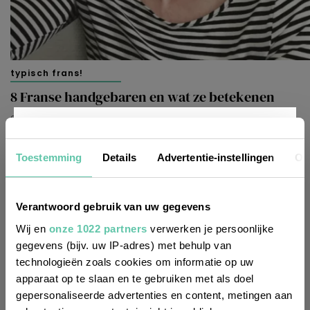
typisch frans!
8 Franse handgebaren en wat ze betekenen
27 APRIL 2025
Nieuwsbrief
Toestemming
Details
Advertentie-instellingen
Ov
Wil je altijd als eerste op de hoogte zijn
Verantwoord gebruik van uw gegevens
van de laatste nieuwtjes, leuke adressen
Wij en
onze 1022 partners
verwerken je persoonlijke
gegevens (bijv. uw IP-adres) met behulp van
en inspirerende tips voor Frankrijk? Meld
technologieën zoals cookies om informatie op uw
je dan aan voor onze 2-wekelijkse
apparaat op te slaan en te gebruiken met als doel
nieuwsbrief. Zo gedaan!
gepersonaliseerde advertenties en content, metingen aan