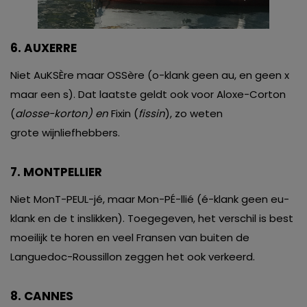
6. AUXERRE
Niet AuKSÈre maar OSSère (o-klank geen au, en geen x
maar een s). Dat laatste geldt ook voor Aloxe-Corton
(
alosse-korton) en
Fixin (
fissin
), zo weten
grote wijnliefhebbers.
7. MONTPELLIER
Niet MonT-PEUL-jé, maar Mon-PÉ-llié (é-klank geen eu-
klank en de t inslikken). Toegegeven, het verschil is best
moeilijk te horen en veel Fransen van buiten de
Languedoc-Roussillon zeggen het ook verkeerd.
8. CANNES