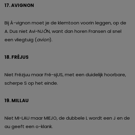
17. AVIGNON
Bij À-vignon moet je de klemtoon voorin leggen, op de
A. Dus niet Avi-NJ
Ó
N, want dan horen Fransen al snel
een vliegtuig (
avion
).
18. FRÉJUS
Niet Frézjuu maar Fré-sjUS, met een duidelijk hoorbare,
scherpe S op het einde.
19. MILLAU
Niet MI-LAU maar MIEJO, de dubbele L wordt een J en de
au geeft een o-klank.