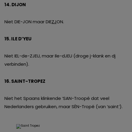
14. DIJON
Niet DIE-JON maar DIE
ZJ
ON.
15. ILE D’YEU
Niet IEL-de-ZJEU, maar Ile-dJEU (droge j-klank en dj
verbinden).
16. SAINT-TROPEZ
Niet het Spaans klinkende ‘SAN-Troopé dat veel
Nederlanders gebruiken, maar SÈN-Tropé (van ‘saint’).