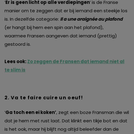
‘
Er is geen licht op alle verdiepingen
‘ is de Franse
manier om te zeggen dat er bij iemand een steekje los
is. In dezelfde categorie:
Il a une araign
é
e au plafond
(er hangt bij hem een spin aan het plafond),
waarmee Fransen aangeven dat iemand (prettig)
gestoord is.
Lees ook:
Zo zeggen de Fransen dat iemand niet al
te slim is
2. Va te faire cuire un oeuf!
‘
Ga toch een ei koken’
, zegt een boze Fransman die wil
dat je hem met rust laat. Dat klinkt een tikje bot en dat
is het ook, maar hij blijft nog altijd beleefder dan de