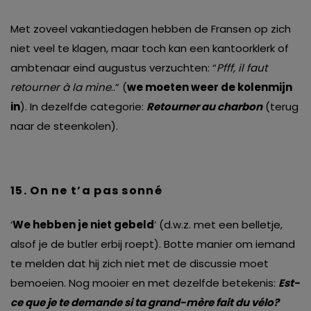
Met zoveel vakantiedagen hebben de Fransen op zich
niet veel te klagen, maar toch kan een kantoorklerk of
ambtenaar eind augustus verzuchten: “
Pfff, il faut
retourner
à
la mine
..” (
we moeten weer de kolenmijn
in
). In dezelfde categorie:
Retourner au charbon
(terug
naar de steenkolen).
15
.
On ne t’a pas sonné
‘
We hebben je niet gebeld
’ (d.w.z. met een belletje,
alsof je de butler erbij roept). Botte manier om iemand
te melden dat hij zich niet met de discussie moet
bemoeien. Nog mooier en met dezelfde betekenis:
Est-
ce que je te demande si ta grand-mère fait du vélo?