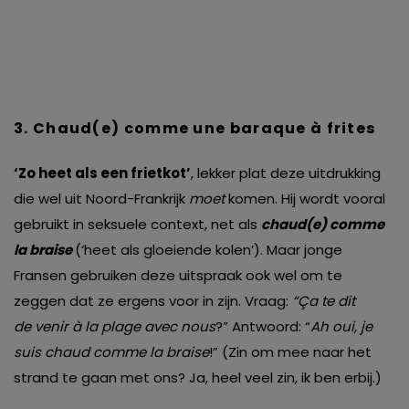
3. Chaud(e) comme une baraque à frites
‘Zo heet als een frietkot’
, lekker plat deze uitdrukking
die wel uit Noord-Frankrijk
moet
komen. Hij wordt vooral
gebruikt in seksuele context, net als
chaud(e) comme
la braise
(‘heet als gloeiende kolen’). Maar jonge
Fransen gebruiken deze uitspraak ook wel om te
zeggen dat ze ergens voor in zijn. Vraag:
“Ça te dit
de venir à la plage avec nous
?” Antwoord: “
Ah oui, je
suis chaud comme la braise
!” (Zin om mee naar het
strand te gaan met ons? Ja, heel veel zin, ik ben erbij.)