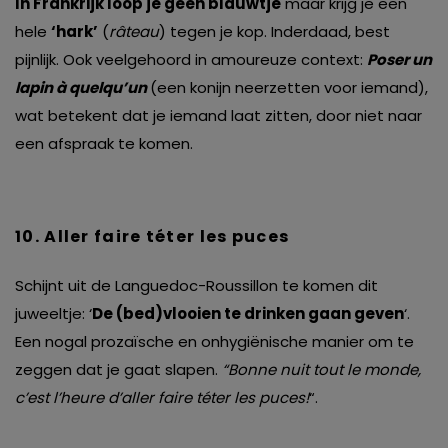
In Frankrijk loop je geen blauwtje
maar krijg je een
hele
‘hark’
(
râteau
) tegen je kop. Inderdaad, best
pijnlijk. Ook veelgehoord in amoureuze context:
Poser un
lapin à quelqu’un
(een konijn neerzetten voor iemand),
wat betekent dat je iemand laat zitten, door niet naar
een afspraak te komen.
10. Aller faire t
é
ter les puces
Schijnt uit de Languedoc-Roussillon te komen dit
juweeltje: ‘
De (bed)vlooien te drinken gaan geven
‘.
Een nogal prozaïsche en onhygiënische manier om te
zeggen dat je gaat slapen.
“Bonne nuit tout le monde,
c’est l’heure d’aller faire téter les puces!
“.