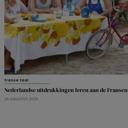
van derde partijen om gepersonaliseerde advertenties te
tonen en/of de inhoud van de advertenties op je
voorkeuren af te stemmen. Je kunt je voorkeuren
beheren via ‘Zelf instellen’. Klik je op ‘Accepteren en
doorgaan’ dan ga je akkoord met het gebruik van alle
cookies zoals omschreven in onze
Cookieverklaring
.
Merci!
franse taal
Nederlandse uitdrukkingen leren aan de Fransen
24 AUGUSTUS 2025