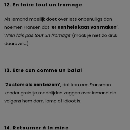
12. En faire tout un fromage
Als iemand moeilijk doet over iets onbenulligs dan
noemen Fransen dat ‘
er een hele kaas van maken’
.
‘
N’en fais pas tout un fromage’
(maak je niet zo druk
daarover…).
13. Être con comme un balai
‘Zo stom als een bezem’
, dat kan een Fransman
zonder greintje medelijden zeggen over iemand die
volgens hem dom, lomp of idioot is.
14. Retourner
à
la mine