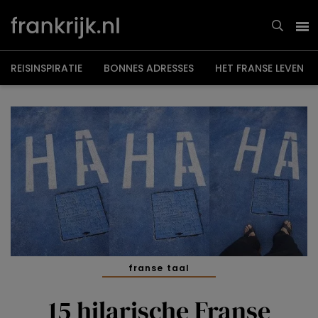
Overslaan
en
naar
de
inhoud
gaan
REISINSPIRATIE
BONNES ADRESSES
HET FRANSE LEVEN
franse taal
15 hilarische Franse