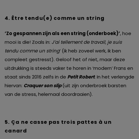
4. Être
tendu(e) comme un string
‘Zo gespannen zijn als een string (onderboek)’
, hoe
mooi is die! Zoals in:
J’ai tellement de travail, je suis
tendu comme un string
‘ (ik heb zoveel werk, ik ben
compleet gestresst). Geloof het of niet, maar deze
uitdrukking is steeds vaker te horen in ‘modern’ Frans en
staat sinds 2016 zelfs in de
Petit Robert
. In het verlengde
hiervan:
Craquer son slip
(uit zijn onderbroek barsten
van de stress, helemaal doordraaien).
5.
Ç
a ne casse pas trois pattes à un
canard