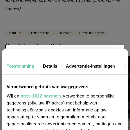
eend/Depositphotos.com
Linksboven: CC/Thor (straatkunst in
Cannes).
cultuur
Franse taal
humor
uitdrukkingen
Gerelateerde artikelen
Nieuwsbrief
Toestemming
Details
Advertentie-instellingen
Ov
Wil je altijd als eerste op de hoogte zijn
Verantwoord gebruik van uw gegevens
van de laatste nieuwtjes, leuke adressen
Wij en
onze 1022 partners
verwerken je persoonlijke
gegevens (bijv. uw IP-adres) met behulp van
en inspirerende tips voor Frankrijk? Meld
technologieën zoals cookies om informatie op uw
je dan aan voor onze 2-wekelijkse
apparaat op te slaan en te gebruiken met als doel
nieuwsbrief. Zo gedaan!
gepersonaliseerde advertenties en content, metingen aan