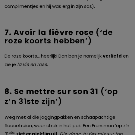
complimentjes en hij was erg in zijn sas).
7. Avoir la fièvre rose
(‘de
roze koorts hebben’)
De roze koorts… heerlijk! Dan ben je namelijk
verliefd
en
zie je
la vie en rose
.
8. Se mettre sur son 31
(‘op
z’n 31ste zijn’)
Weg met al die joggingpakken en schaapachtige
fleecetruien, weer strak in het pak. Een Fransman ‘op z’n
ste
31
’
ziet er piekfijn uit
.
Dis-donc, tu t’es mis sur ton