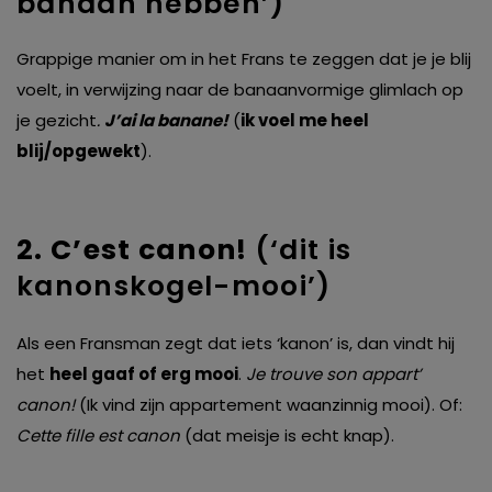
banaan hebben’)
Grappige manier om in het Frans te zeggen dat je je blij
voelt, in verwijzing naar de banaanvormige glimlach op
je gezicht
.
J’ai la banane!
(
ik voel me heel
blij/opgewekt
).
2. C’est canon!
(‘dit is
kanonskogel-mooi’)
Als een Fransman zegt dat iets ‘kanon’ is, dan vindt hij
het
heel gaaf of erg mooi
.
Je trouve son appart’
canon!
(Ik vind zijn appartement waanzinnig mooi). Of:
Cette fille est canon
(dat meisje is echt knap).