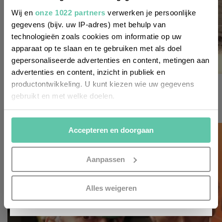
van de laatste nieuwtjes, leuke adressen
Wij en
onze 1022 partners
verwerken je persoonlijke
gegevens (bijv. uw IP-adres) met behulp van
en inspirerende tips voor Frankrijk? Meld
technologieën zoals cookies om informatie op uw
je dan aan voor onze 2-wekelijkse
apparaat op te slaan en te gebruiken met als doel
nieuwsbrief. Zo gedaan!
gepersonaliseerde advertenties en content, metingen aan
advertenties en content, inzicht in publiek en
het franse leven
productontwikkeling. U kunt kiezen wie uw gegevens
gebruikt en met welke doelen.
Vlot Frans spreken? 20 populaire afkortingen
18 MEI 2024
Als u het toestaat, willen we ook graag:
Accepteren en doorgaan
Informatie verzamelen over uw geografische
locatie, die tot een paar meter nauwkeurig kan zijn
Uw apparaat identificeren door het actief te
Aanpassen
scannen op specifieke eigenschappen (fingerprinting)
Lees meer over hoe uw persoonlijke gegevens worden
INSCHRIJVEN
Alles weigeren
verwerkt en stel uw voorkeuren in het
detailgedeelte
in.
U kunt uw toestemming op elk moment wijzigen of
intrekken in de Cookieverklaring.