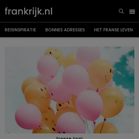
Overslaan
en
naar
de
inhoud
gaan
REISINSPIRATIE
BONNES ADRESSES
HET FRANSE LEVEN
franse taal