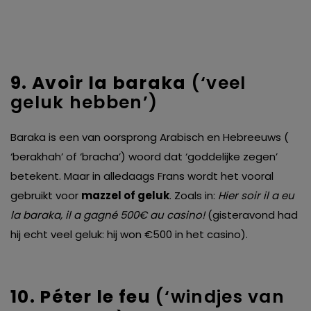
9. Avoir la baraka
(‘veel
geluk hebben’)
Baraka is een van oorsprong Arabisch en Hebreeuws (
‘berakhah’ of ‘bracha’) woord dat ‘goddelijke zegen’
betekent. Maar in alledaags Frans wordt het vooral
gebruikt voor
mazzel of geluk
. Zoals in:
Hier soir il a eu
la baraka, il a gagné 500€ au casino!
(gisteravond had
hij echt veel geluk: hij won €500 in het casino).
10. Pé
ter le feu
(‘windjes van