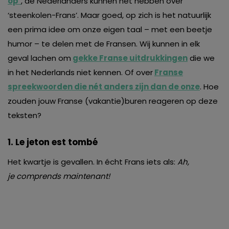
op’
, de Nederlanders kunnen het hebben over
‘steenkolen-Frans’. Maar goed, op zich is het natuurlijk
een prima idee om onze eigen taal – met een beetje
humor – te delen met de Fransen. Wij kunnen in elk
geval lachen om
gekke Franse
uitdrukkingen
die we
in het Nederlands niet kennen. Of over
Franse
spreekwoorden die nét anders zijn dan de onze
. Hoe
zouden jouw Franse (vakantie)buren reageren op deze
teksten?
1. Le jeton est tombé
Het kwartje is gevallen. In écht Frans iets als:
Ah
,
je comprends maintenant!