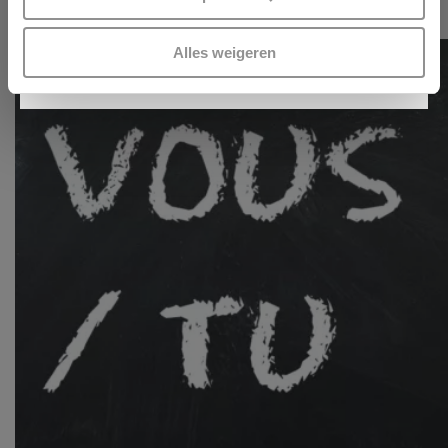
scannen op specifieke eigenschappen (fingerprinting)
12 JANUARI 2026
Lees meer over hoe uw persoonlijke gegevens worden
INSCHRIJVEN
Alles weigeren
verwerkt en stel uw voorkeuren in het
detailgedeelte
in.
U kunt uw toestemming op elk moment wijzigen of
intrekken in de Cookieverklaring.
Kijk vooral rond en laat je inspireren. Voordat je dat doet,
informeren we je over het gebruik van
analytische en
functionele cookies
om je een optimale
gebruikerservaring te bieden. Ook plaatsen wij cookies
van derde partijen om gepersonaliseerde advertenties te
tonen en/of de inhoud van de advertenties op je
voorkeuren af te stemmen. Je kunt je voorkeuren
beheren via ‘Zelf instellen’. Klik je op ‘Accepteren en
doorgaan’ dan ga je akkoord met het gebruik van alle
cookies zoals omschreven in onze
Cookieverklaring
.
Merci!