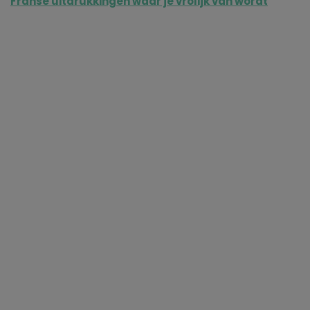
Franse uitdrukkingen waar je vrolijk van wordt