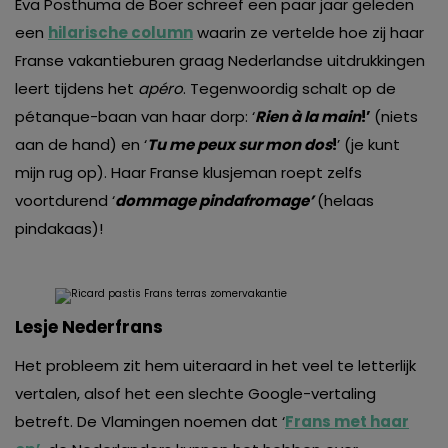
Eva Posthuma de Boer schreef een paar jaar geleden
een
hilarische column
waarin ze vertelde hoe zij haar
Franse vakantieburen graag Nederlandse uitdrukkingen
leert tijdens het
apéro
. Tegenwoordig schalt op de
pétanque-baan van haar dorp: ‘
Rien à la main
!’
(niets
aan de hand) en ‘
Tu me peux sur mon dos
!
’ (je kunt
mijn rug op). Haar Franse klusjeman roept zelfs
voortdurend ‘
dommage pindafromage’
(helaas
pindakaas)!
Lesje Nederfrans
Het probleem zit hem uiteraard in het veel te letterlijk
vertalen, alsof het een slechte Google-vertaling
betreft. De Vlamingen noemen dat ‘
Frans met haar