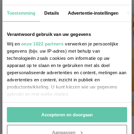
Nieuwsbrief
Toestemming
Details
Advertentie-instellingen
Ov
Wil je altijd als eerste op de hoogte zijn
Verantwoord gebruik van uw gegevens
van de laatste nieuwtjes, leuke adressen
Wij en
onze 1022 partners
verwerken je persoonlijke
gegevens (bijv. uw IP-adres) met behulp van
en inspirerende tips voor Frankrijk? Meld
technologieën zoals cookies om informatie op uw
je dan aan voor onze 2-wekelijkse
apparaat op te slaan en te gebruiken met als doel
nieuwsbrief. Zo gedaan!
gepersonaliseerde advertenties en content, metingen aan
advertenties en content, inzicht in publiek en
productontwikkeling. U kunt kiezen wie uw gegevens
gebruikt en met welke doelen.
Als u het toestaat, willen we ook graag:
Accepteren en doorgaan
Informatie verzamelen over uw geografische
franse taal
locatie, die tot een paar meter nauwkeurig kan zijn
10 Franse uitdrukkingen waar je blij van wordt
Uw apparaat identificeren door het actief te
Aanpassen