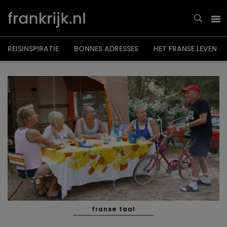
Overslaan
en
naar
de
inhoud
gaan
REISINSPIRATIE
BONNES ADRESSES
HET FRANSE LEVEN
franse taal