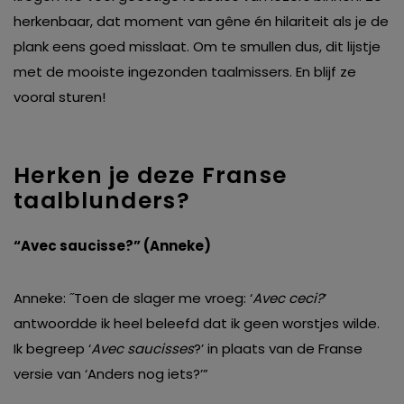
herkenbaar, dat moment van gêne én hilariteit als je de
plank eens goed misslaat. Om te smullen dus, dit lijstje
met de mooiste ingezonden taalmissers. En blijf ze
vooral sturen!
Herken je deze Franse
taalblunders?
“Avec saucisse?” (Anneke)
Anneke: ˝Toen de slager me vroeg: ‘
Avec ceci?
’
antwoordde ik heel beleefd dat ik geen worstjes wilde.
Ik begreep ‘
Avec saucisses
?’ in plaats van de Franse
versie van ‘Anders nog iets?’”