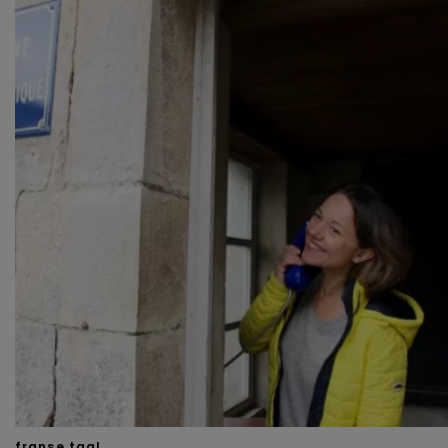
beheren via ‘Zelf instellen’. Klik je op ‘Accepteren en
doorgaan’ dan ga je akkoord met het gebruik van alle
cookies zoals omschreven in onze
Cookieverklaring
.
Merci!
franse taal