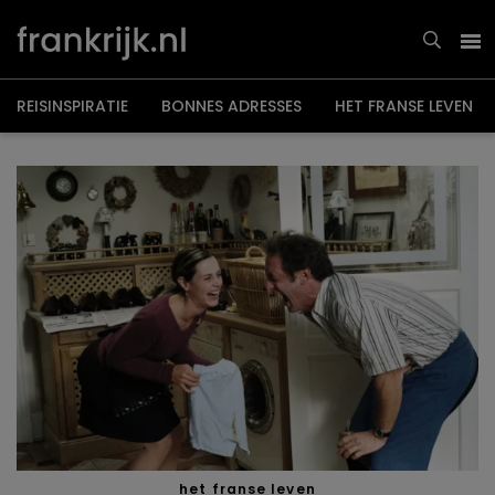
Overslaan
en
naar
de
inhoud
gaan
REISINSPIRATIE
BONNES ADRESSES
HET FRANSE LEVEN
het franse leven