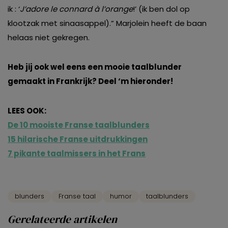
ik : ‘
J’adore le connard à l’orange
!’ (ik ben dol op
klootzak met sinaasappel).” Marjolein heeft de baan
helaas niet gekregen.
Heb jij ook wel eens een mooie taalblunder
gemaakt in Frankrijk?
Deel ‘m hieronder!
LEES OOK:
De 10 mooiste Franse taalblunders
15 hilarische Franse uitdrukkingen
7 pikante taalmissers in het Frans
blunders
Franse taal
humor
taalblunders
Gerelateerde artikelen