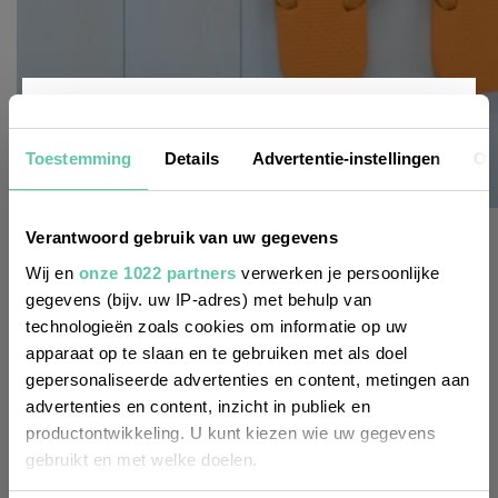
Nieuwsbrief
Toestemming
Details
Advertentie-instellingen
Ov
het franse leven
Wil je altijd als eerste op de hoogte zijn
Verantwoord gebruik van uw gegevens
20 dingen die Fransen grappig vinden aan
van de laatste nieuwtjes, leuke adressen
Wij en
onze 1022 partners
verwerken je persoonlijke
Nederlanders
gegevens (bijv. uw IP-adres) met behulp van
en inspirerende tips voor Frankrijk? Meld
technologieën zoals cookies om informatie op uw
2 AUGUSTUS 2026
je dan aan voor onze 2-wekelijkse
apparaat op te slaan en te gebruiken met als doel
nieuwsbrief. Zo gedaan!
gepersonaliseerde advertenties en content, metingen aan
advertenties en content, inzicht in publiek en
productontwikkeling. U kunt kiezen wie uw gegevens
gebruikt en met welke doelen.