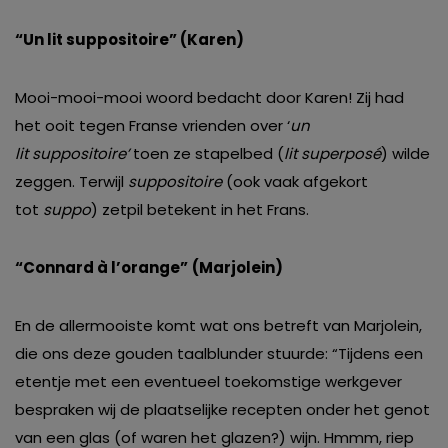
“
Un lit
suppositoire”
(Karen)
Mooi-mooi-mooi woord bedacht door Karen! Zij had
het ooit tegen Franse vrienden over ‘
un
lit suppositoire’
toen ze stapelbed (
lit superposé
) wilde
zeggen. Terwijl
suppositoire
(ook vaak afgekort
tot
suppo
) zetpil betekent in het Frans.
“Connard à l’orange”
(Marjolein)
En de allermooiste komt wat ons betreft van Marjolein,
die ons deze gouden taalblunder stuurde: “Tijdens een
etentje met een eventueel toekomstige werkgever
bespraken wij de plaatselijke recepten onder het genot
van een glas (of waren het glazen?) wijn. Hmmm, riep