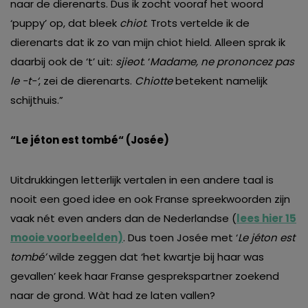
naar de dierenarts. Dus ik zocht vooraf het woord
‘puppy’ op, dat bleek
chiot
. Trots vertelde ik de
dierenarts dat ik zo van mijn chiot hield. Alleen sprak ik
daarbij ook de ‘t’ uit:
sjieot
. ‘
Madame, ne prononcez pas
le -t-‘
, zei de dierenarts.
Chiotte
betekent namelijk
schijthuis.”
“
Le jéton est tombé
“
(Josée)
Uitdrukkingen letterlijk vertalen in een andere taal is
nooit een goed idee en ook Franse spreekwoorden zijn
vaak nét even anders dan de Nederlandse (
lees hier 15
mooie voorbeelden)
. Dus toen Josée met ‘
Le jéton est
tombé’
wilde zeggen dat ‘het kwartje bij haar was
gevallen’ keek haar Franse gesprekspartner zoekend
naar de grond. Wàt had ze laten vallen?