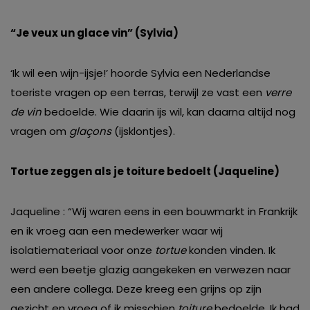
“Je veux un glace vin” (Sylvia)
‘Ik wil een wijn-ijsje!’ hoorde Sylvia een Nederlandse
toeriste vragen op een terras, terwijl ze vast een
verre
de vin
bedoelde. Wie daarin ijs wil, kan daarna altijd nog
vragen om
glaçons
(ijsklontjes).
Tortue zeggen als je toiture bedoelt (Jaqueline)
Jaqueline : “Wij waren eens in een bouwmarkt in Frankrijk
en ik vroeg aan een medewerker waar wij
isolatiemateriaal voor onze
tortue
konden vinden. Ik
werd een beetje glazig aangekeken en verwezen naar
een andere collega. Deze kreeg een grijns op zijn
gezicht en vroeg of ik misschien
toiture
bedoelde. Ik had