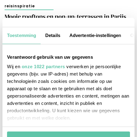
reisinspiratie
Mooie rooftops en pop-up-terrassen in Parijs
24 MEI 2026
Toestemming
Details
Advertentie-instellingen
Ov
Verantwoord gebruik van uw gegevens
Wij en
onze 1022 partners
verwerken je persoonlijke
gegevens (bijv. uw IP-adres) met behulp van
technologieën zoals cookies om informatie op uw
apparaat op te slaan en te gebruiken met als doel
gepersonaliseerde advertenties en content, metingen aan
advertenties en content, inzicht in publiek en
productontwikkeling. U kunt kiezen wie uw gegevens
gebruikt en met welke doelen.
Als u het toestaat, willen we ook graag: