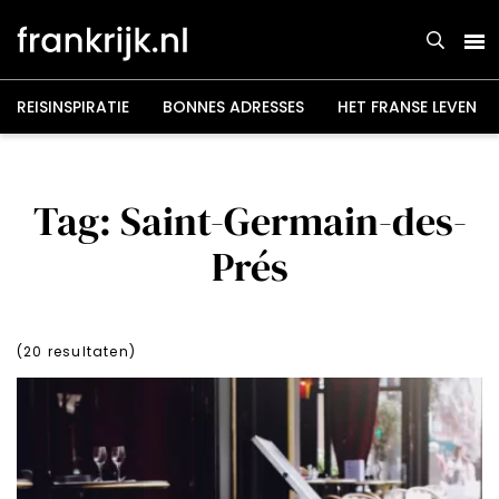
Overslaan
en
naar
de
inhoud
gaan
REISINSPIRATIE
BONNES ADRESSES
HET FRANSE LEVEN
Tag: Saint-Germain-des-
Prés
(
20
resultaten)