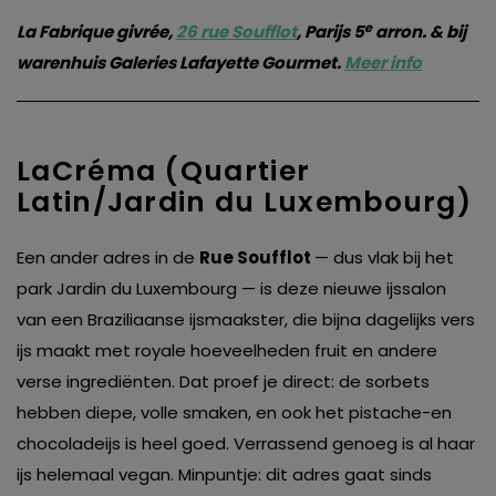
e
La Fabrique givrée,
26 rue Soufflot
, Parijs 5
arron. & bij
warenhuis Galeries Lafayette Gourmet.
Meer info
LaCréma (Quartier
Latin/Jardin du Luxembourg)
Een ander adres in de
Rue Soufflot
— dus vlak bij het
park Jardin du Luxembourg — is deze nieuwe ijssalon
van een Braziliaanse ijsmaakster, die bijna dagelijks vers
ijs maakt met royale hoeveelheden fruit en andere
verse ingrediënten. Dat proef je direct: de sorbets
hebben diepe, volle smaken, en ook het pistache-en
chocoladeijs is heel goed. Verrassend genoeg is al haar
ijs helemaal vegan. Minpuntje: dit adres gaat sinds