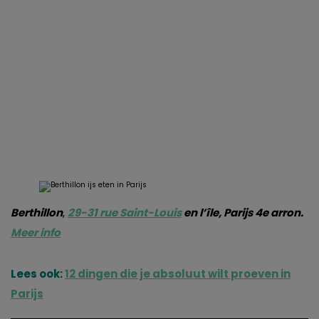
Berthillon
,
29-31 rue Saint-Louis
en l’île, Parijs 4e arron.
Meer info
Lees ook:
12 dingen die je absoluut wilt proeven in
Parijs