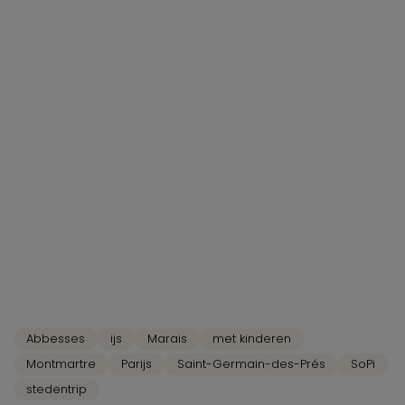
Abbesses
ijs
Marais
met kinderen
Montmartre
Parijs
Saint-Germain-des-Prés
SoPi
stedentrip