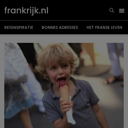
Overslaan
en
naar
de
inhoud
gaan
REISINSPIRATIE
BONNES ADRESSES
HET FRANSE LEVEN