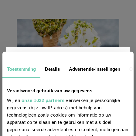
Nieuwsbrief
Toestemming
Details
Advertentie-instellingen
Ov
Glace Bachir, 7 rue Tardieu, Paris 18e arron.
Meer info
Wil je altijd als eerste op de hoogte zijn
Verantwoord gebruik van uw gegevens
van de laatste nieuwtjes, leuke adressen
Wij en
onze 1022 partners
verwerken je persoonlijke
gegevens (bijv. uw IP-adres) met behulp van
en inspirerende tips voor Frankrijk? Meld
technologieën zoals cookies om informatie op uw
Wat kost dat eigenlijk, een ijsje in
je dan aan voor onze 2-wekelijkse
apparaat op te slaan en te gebruiken met als doel
Parijs?
nieuwsbrief. Zo gedaan!
gepersonaliseerde advertenties en content, metingen aan