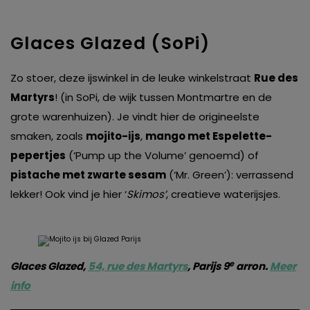
Glaces Glazed (SoPi)
Zo stoer, deze ijswinkel in de leuke winkelstraat
Rue des
Martyrs
! (in SoPi, de wijk tussen Montmartre en de
grote warenhuizen). Je vindt hier de origineelste
smaken, zoals
mojito-ijs
,
mango met Espelette-
pepertjes
(‘Pump up the Volume’ genoemd) of
pistache met zwarte sesam
(‘Mr. Green’): verrassend
lekker! Ook vind je hier ‘
Skimos’
, creatieve waterijsjes.
e
Glaces Glazed,
54, rue des Martyrs
, Parijs 9
arron.
Meer
info