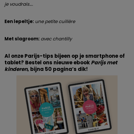
van derde partijen om gepersonaliseerde advertenties te
je voudrais….
tonen en/of de inhoud van de advertenties op je
voorkeuren af te stemmen. Je kunt je voorkeuren
Een lepeltje:
une petite cuillère
beheren via ‘Zelf instellen’. Klik je op ‘Accepteren en
doorgaan’ dan ga je akkoord met het gebruik van alle
Met slagroom:
avec chantilly
cookies zoals omschreven in onze
Cookieverklaring
.
Merci!
Al onze Parijs-tips bijeen op je smartphone of
tablet? Bestel ons nieuwe
ebook
Parijs met
kinderen
, bijna 50 pagina’s dik!