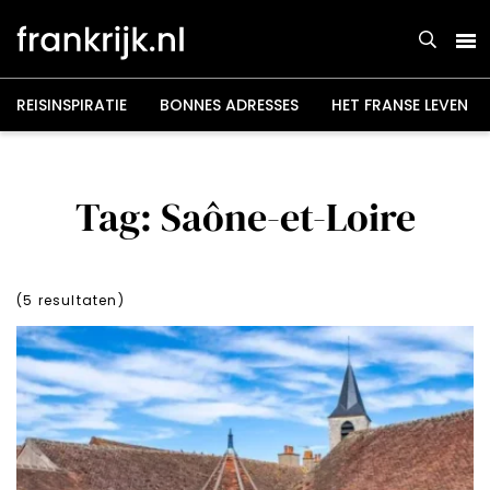
Overslaan
en
naar
de
inhoud
gaan
REISINSPIRATIE
BONNES ADRESSES
HET FRANSE LEVEN
Tag: Saône-et-Loire
(
5
resultaten)