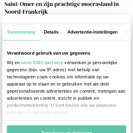
Saint-Omer en zijn prachtige moerasland in
Noord-Frankrijk
2 JUNI 2026
Toestemming
Details
Advertentie-instellingen
Ov
Verantwoord gebruik van uw gegevens
Wij en
onze 1022 partners
verwerken je persoonlijke
gegevens (bijv. uw IP-adres) met behulp van
technologieën zoals cookies om informatie op uw
apparaat op te slaan en te gebruiken met als doel
gepersonaliseerde advertenties en content, metingen aan
advertenties en content, inzicht in publiek en
productontwikkeling. U kunt kiezen wie uw gegevens
gebruikt en met welke doelen.
Als u het toestaat, willen we ook graag:
Accepteren en doorgaan