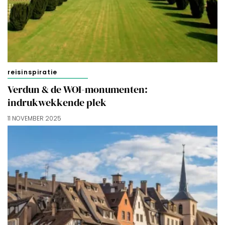
doorgaan’ dan ga je akkoord met het gebruik van alle
cookies zoals omschreven in onze
Cookieverklaring
.
Merci!
reisinspiratie
Verdun & de WOI-monumenten:
indrukwekkende plek
11 NOVEMBER 2025