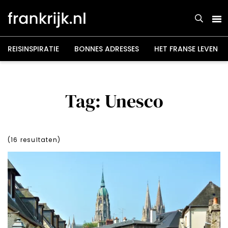
Overslaan
en
naar
de
inhoud
gaan
REISINSPIRATIE
BONNES ADRESSES
HET FRANSE LEVEN
Tag: Unesco
(
16
resultaten)