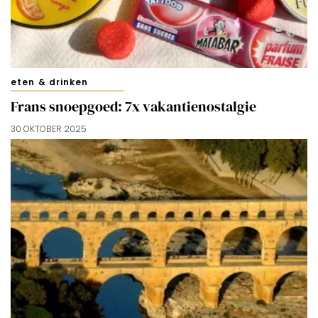
cookies zoals omschreven in onze
Cookieverklaring
.
Merci!
eten & drinken
Frans snoepgoed: 7x vakantienostalgie
30 OKTOBER 2025