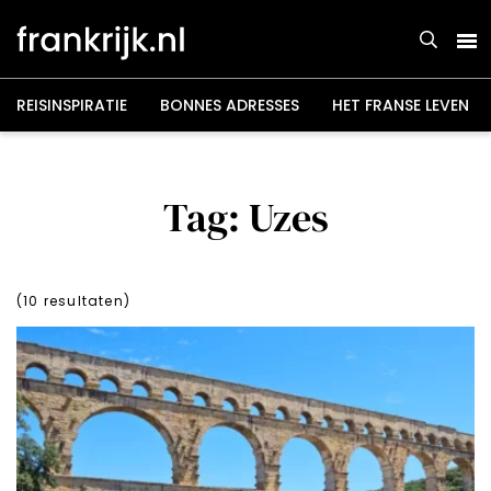
Overslaan
en
naar
de
inhoud
gaan
REISINSPIRATIE
BONNES ADRESSES
HET FRANSE LEVEN
Tag: Uzes
(
10
resultaten)