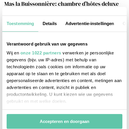
Mas la Buissonnière: chambre d’hôtes deluxe
vlak bij Uzès
Toestemming
Details
Advertentie-instellingen
Ov
Verantwoord gebruik van uw gegevens
Wij en
onze 1022 partners
verwerken je persoonlijke
gegevens (bijv. uw IP-adres) met behulp van
technologieën zoals cookies om informatie op uw
apparaat op te slaan en te gebruiken met als doel
gepersonaliseerde advertenties en content, metingen aan
advertenties en content, inzicht in publiek en
productontwikkeling. U kunt kiezen wie uw gegevens
gebruikt en met welke doelen.
Als u het toestaat, willen we ook graag:
Accepteren en doorgaan
Informatie verzamelen over uw geografische