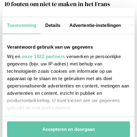
10 fouten om niet te maken in het Frans
11 JULI 2026
Toestemming
Details
Advertentie-instellingen
Ov
Verantwoord gebruik van uw gegevens
Wij en
onze 1022 partners
verwerken je persoonlijke
gegevens (bijv. uw IP-adres) met behulp van
technologieën zoals cookies om informatie op uw
apparaat op te slaan en te gebruiken met als doel
gepersonaliseerde advertenties en content, metingen aan
advertenties en content, inzicht in publiek en
productontwikkeling. U kunt kiezen wie uw gegevens
gebruikt en met welke doelen.
Als u het toestaat, willen we ook graag:
Accepteren en doorgaan
Informatie verzamelen over uw geografische