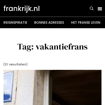
Overslaan
en
naar
de
inhoud
gaan
REISINSPIRATIE
BONNES ADRESSES
HET FRANSE LEVEN
Tag: vakantiefrans
(
21
resultaten)