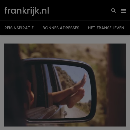
Overslaan
en
naar
de
inhoud
gaan
REISINSPIRATIE
BONNES ADRESSES
HET FRANSE LEVEN