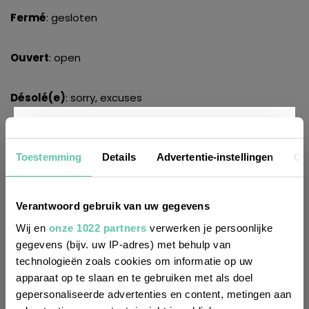
Fermé
: gesloten
Ouvert
: open
Désolé(e)
: sorry, excuses
LEES OOK:
Nieuwsbrief
Glaasje te veel op? 25x zo zeg je dat in het Frans
Toestemming
Details
Advertentie-instellingen
Ov
20 handige apps voor tijdens de vakantie
Franse verkeersborden ontcijferen
Wil je altijd als eerste op de hoogte zijn
Verantwoord gebruik van uw gegevens
7x topspul uit de Franse apotheek
van de laatste nieuwtjes, leuke adressen
Wij en
onze 1022 partners
verwerken je persoonlijke
Betalen met een bankpas of creditcard in Frankrijk
gegevens (bijv. uw IP-adres) met behulp van
en inspirerende tips voor Frankrijk? Meld
technologieën zoals cookies om informatie op uw
je dan aan voor onze 2-wekelijkse
Beeld: Unsplash en CC/John-althouse-cohen (kofiie)
apparaat op te slaan en te gebruiken met als doel
nieuwsbrief. Zo gedaan!
gepersonaliseerde advertenties en content, metingen aan