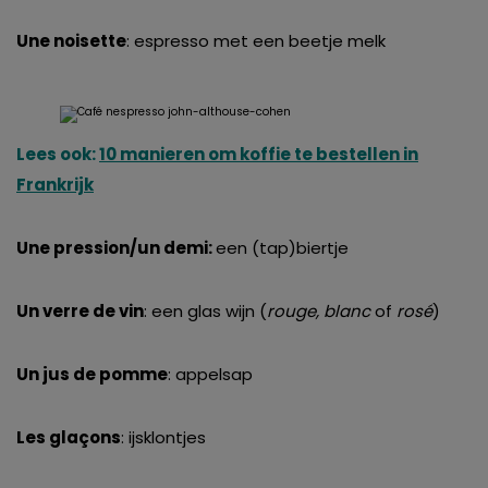
Une noisette
: espresso met een beetje melk
Lees ook:
10 manieren om koffie te bestellen in
Frankrijk
Une pression/un demi:
een (tap)biertje
Un verre de vin
: een glas wijn (
rouge, blanc
of
rosé
)
Un jus de pomme
: appelsap
Les glaçons
: ijsklontjes