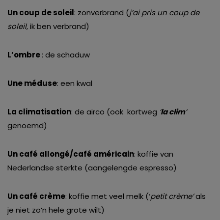
Un coup de soleil
: zonverbrand (
j’ai pris un coup de
soleil
, ik ben verbrand)
L’ombre
: de schaduw
Une méduse
: een kwal
La climatisation
: de airco (ook kortweg
‘
la clim
‘
genoemd)
Un café allongé/café américain
: koffie van
Nederlandse sterkte (aangelengde espresso)
Un café crème
: koffie met veel melk (‘
petit crème’
als
je niet zo’n hele grote wilt)