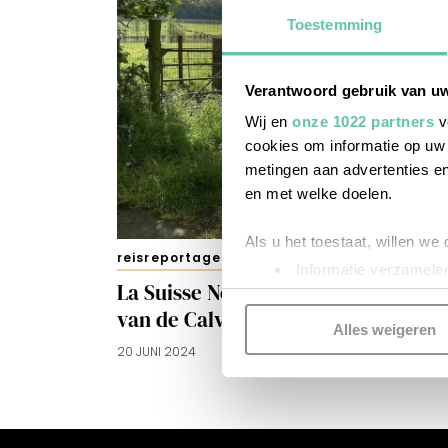
Toestemming
Verantwoord gebruik van u
Wij en
onze 1022 partners
v
cookies om informatie op uw 
metingen aan advertenties en
en met welke doelen.
Als u het toestaat, willen we
reisreportages
Informatie verzamelen
La Suisse Normande: verrassend de
Uw apparaat identific
van de Calvados
Lees meer over hoe uw perso
Alles weigeren
toestemming op elk moment wi
20 JUNI 2024
Kijk vooral rond en laat je i
functionele cookies
om je ee