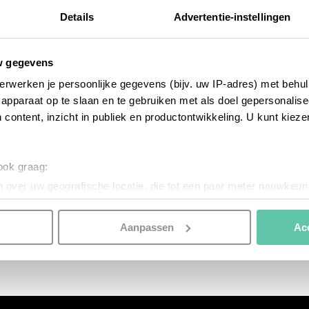
Details
Advertentie-instellingen
w gegevens
erwerken je persoonlijke gegevens (bijv. uw IP-adres) met behul
apparaat op te slaan en te gebruiken met als doel gepersonalise
 content, inzicht in publiek en productontwikkeling. U kunt kiez
 ook graag:
 over uw geografische locatie, die tot een paar meter nauwkeuri
el
eren door het actief te scannen op specifieke eigenschappen (fing
onlijke gegevens worden verwerkt en stel uw voorkeuren in he
Aanpassen
Ac
jzigen of intrekken in de Cookieverklaring.
nspireren. Voordat je dat doet, informeren we je over het gebruik 
n optimale gebruikerservaring te bieden. Ook plaatsen wij cook