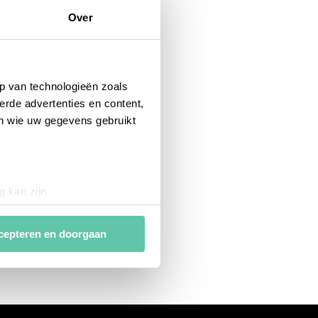
Over
p van technologieën zoals
erde advertenties en content,
en wie uw gegevens gebruikt
g kan zijn
erprinting)
t
detailgedeelte
in. U kunt uw
cepteren en doorgaan
van
analytische en
ies van derde partijen om