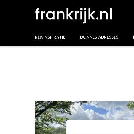
Overslaan
en
naar
de
inhoud
gaan
REISINSPIRATIE
BONNES ADRESSES