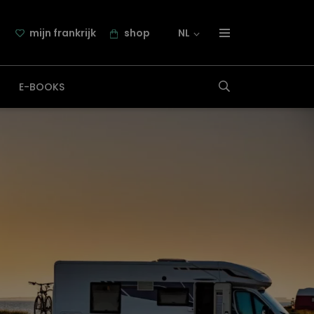
mijn frankrijk
shop
NL
over frankrijk.nl
E-BOOKS
nieuwsbrief
samenwerking
contact