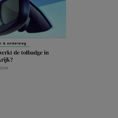
er & onderweg
erkt de tolbadge in
rijk?
L 2026