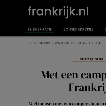
Overslaan
en
naar
de
inhoud
gaan
REISINSPIRATIE
BONNES ADRESSES
Home
>
Reisinspiratie
>
Met een camper naar Frankrijk
reisinspiratie
Met een camp
Frankri
Veel mensen met een camper staan in 