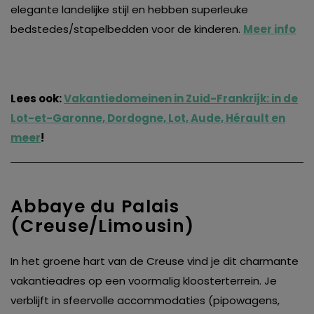
elegante landelijke stijl en hebben superleuke
bedstedes/stapelbedden voor de kinderen.
Meer info
Lees ook:
Vakantiedomeinen in Zuid-Frankrijk: in de
Lot-et-Garonne, Dordogne, Lot, Aude, Hérault en
meer
!
Abbaye du Palais
(Creuse/Limousin)
In het groene hart van de Creuse vind je dit charmante
vakantieadres op een voormalig kloosterterrein. Je
verblijft in sfeervolle accommodaties (pipowagens,