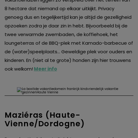
van derde partijen om gepersonaliseerde advertenties te
8 hectare dat niemand op elkaar uitkijkt. Privacy
tonen en/of de inhoud van de advertenties op je
genoeg dus en tegelijkertijd kan je altijd de gezelligheid
voorkeuren af te stemmen. Je kunt je voorkeuren
opzoeken zodra je daar zin in hebt. Bijvoorbeeld bij de
beheren via ‘Zelf instellen’. Klik je op ‘Accepteren en
twee verwarmde zwembaden, de koffiehoek, het
doorgaan’ dan ga je akkoord met het gebruik van alle
loungeterras of de BBQ-plek met Kamado-barbecue of
cookies zoals omschreven in onze
Cookieverklaring
.
de (water)speelplaats… Geweldige plek voor ouders en
Merci!
kinderen. En (niet al te grote) honden zijn hier trouwens
ook welkom!
Meer info
Maziéras (Haute-
Vienne/Dordogne)