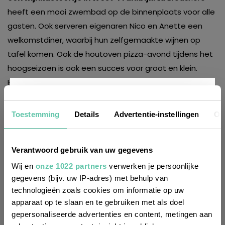
heeft een mooi zwembad op de binnenplaats voor alle
gasten. Ook serveren eigenaren Nico en Anette een
welkomstdiner, waarbij hun zelfgemaakte wijnen op
tafel komen. Ook de houtoven pizza-avond tijdens het
hoogseizoen is ook een succes voor groot en klein.
Heerlijke plek!
Meer info
Nieuwsbrief
Toestemming
Details
Advertentie-instellingen
Ov
Wil je altijd als eerste op de hoogte zijn
Verantwoord gebruik van uw gegevens
van de laatste nieuwtjes, leuke adressen
Wij en
onze 1022 partners
verwerken je persoonlijke
Domaine des Jarasses
gegevens (bijv. uw IP-adres) met behulp van
en inspirerende tips voor Frankrijk? Meld
(Creuse/Limousin)
technologieën zoals cookies om informatie op uw
je dan aan voor onze 2-wekelijkse
apparaat op te slaan en te gebruiken met als doel
nieuwsbrief. Zo gedaan!
Dit is een relaxed plekje in de groene Creuse. Je vindt
gepersonaliseerde advertenties en content, metingen aan