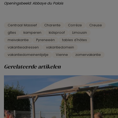
Openingsbeeld: Abbaye du Palais
Centraal Massief
Charente
Corrèze
Creuse
gîtes
kamperen
kidsproof
Limousin
meivakantie
Pyreneeën
tables d'hôtes
vakantieadressen
vakantiedomein
vakantiedomeinenlijstje
Vienne
zomervakantie
Gerelateerde artikelen