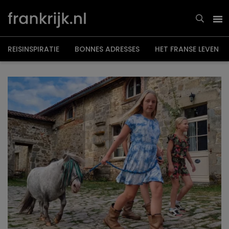
Overslaan
en
naar
de
inhoud
gaan
REISINSPIRATIE
BONNES ADRESSES
HET FRANSE LEVEN