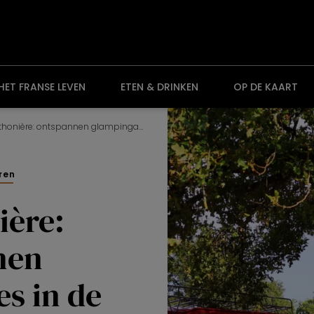
HET FRANSE LEVEN
ETEN & DRINKEN
OP DE KAART
La Mathonière: ontspannen glampingadres in de Auvergne
ren
ière:
nen
s in de