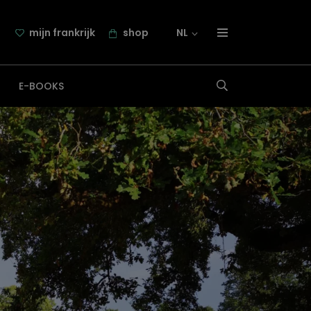
mijn frankrijk
shop
NL
over frankrijk.nl
E-BOOKS
nieuwsbrief
samenwerking
contact