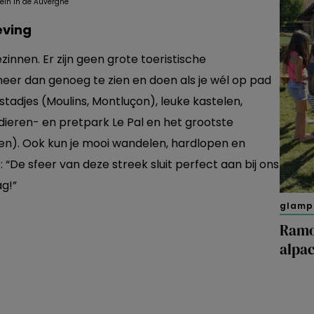
eving
zinnen. Er zijn geen grote toeristische
 meer dan genoeg te zien en doen als je wél op pad
 stadjes (Moulins, Montluçon), leuke kastelen,
ieren- en pretpark Le Pal en het grootste
den). Ook kun je mooi wandelen, hardlopen en
“De sfeer van deze streek sluit perfect aan bij ons
g!”
glamp
Ramo
alpac