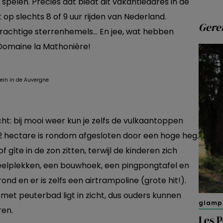
spelen. Precies dat biedt dit vakantieadres in de
t op slechts 8 of 9 uur rijden van Nederland.
Gerel
 prachtige sterrenhemels… En jee, wat hebben
Domaine la Mathonière!
ht: bij mooi weer kun je zelfs de vulkaantoppen
 2 hectare is rondom afgesloten door een hoge heg.
gîte in de zon zitten, terwijl de kinderen zich
speelplekken, een bouwhoek, een pingpongtafel en
ond en er is zelfs een airtrampoline (grote hit!).
t peuterbad ligt in zicht, dus ouders kunnen
glamp
ren.
Les P