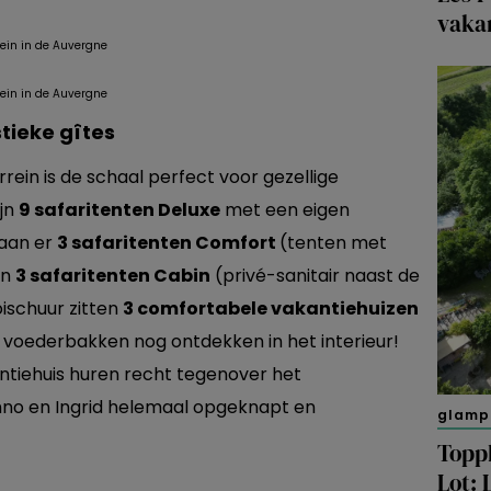
vaka
tieke gîtes
rein is de schaal perfect voor gezellige
ijn
9 safaritenten Deluxe
met een eigen
taan er
3 safaritenten Comfort
(tenten met
en
3 safaritenten Cabin
(privé-sanitair naast de
oischuur zitten
3 comfortabele vakantiehuizen
e voederbakken nog ontdekken in het interieur!
antiehuis huren recht tegenover het
nno en Ingrid helemaal opgeknapt en
glamp
Toppl
Lot: 