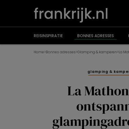
Overslaan
en
naar
de
inhoud
gaan
REISINSPIRATIE
BONNES ADRESSES
Home
>
Bonnes adresses
>
Glamping & kamperen
>
glamping & kampe
La Mathon
ontspan
glampingadre