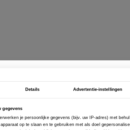
Nieuwsbrief
Details
Advertentie-instellingen
nappen
e altijd als eerste op de hoogte zijn van de laatste nieu
w gegevens
er de sfeer en de voorzieningen. Deze gastvrije
 adressen en inspirerende tips voor Frankrijk? Meld 
erwerken je persoonlijke gegevens (bijv. uw IP-adres) met behul
s en werkten voor diverse reisorganisaties
aan voor onze 2-wekelijkse nieuwsbrief. Zo gedaan!
apparaat op te slaan en te gebruiken met als doel gepersonalise
t zijn harde werkers die er oprecht van genieten