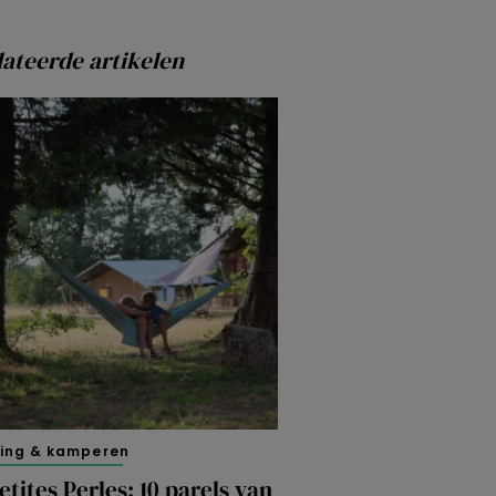
ateerde artikelen
ing & kamperen
etites Perles: 10 parels van