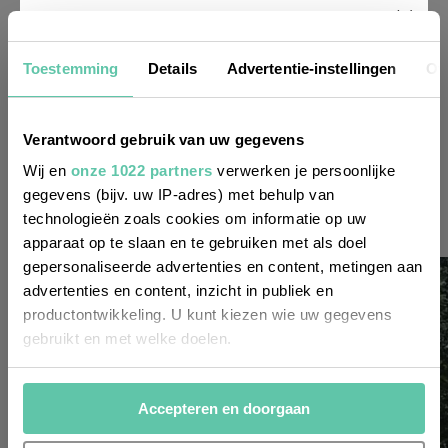
Nieuwsbrief
Toestemming
Details
Advertentie-instellingen
Ov
Wil je altijd als eerste op de hoogte zijn
Verantwoord gebruik van uw gegevens
van de laatste nieuwtjes, leuke adressen
Wij en
onze 1022 partners
verwerken je persoonlijke
gegevens (bijv. uw IP-adres) met behulp van
en inspirerende tips voor Frankrijk? Meld
technologieën zoals cookies om informatie op uw
je dan aan voor onze 2-wekelijkse
apparaat op te slaan en te gebruiken met als doel
nieuwsbrief. Zo gedaan!
gepersonaliseerde advertenties en content, metingen aan
advertenties en content, inzicht in publiek en
productontwikkeling. U kunt kiezen wie uw gegevens
gebruikt en met welke doelen.
Als u het toestaat, willen we ook graag:
Accepteren en doorgaan
Informatie verzamelen over uw geografische
locatie, die tot een paar meter nauwkeurig kan zijn