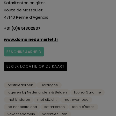
Safaritenten en gîtes
Route de Massoulet
47140 Penne d’Agenais
+31 (0)6 51302537
www.domainedumerlet.fr
BESCHIKBAARHEID
BEKIJK LOCATIE OP DE KAART
bastidedorpen
Dordogne
logeren bij Nederlanders & Belgen
Lot-et-Garonne
met kinderen
met uitzicht
met zwembad
op het platteland
safaritenten
table d'hôtes
vakantiedomein
vakantiehuizen