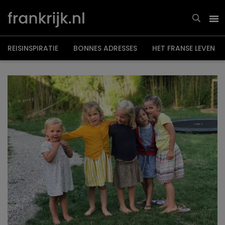
Overslaan
en
naar
de
inhoud
gaan
REISINSPIRATIE
BONNES ADRESSES
HET FRANSE LEVEN