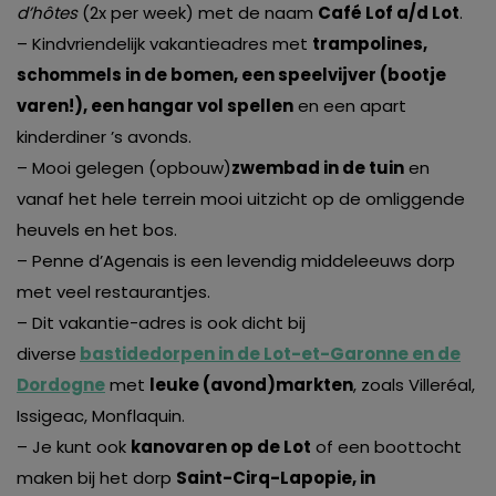
d’hôtes
(2x per week) met de naam
Café Lof a/d Lot
.
– Kindvriendelijk vakantieadres met
trampolines,
schommels in de bomen, een speelvijver (bootje
varen!), een hangar vol spellen
en een apart
kinderdiner ’s avonds.
– Mooi gelegen (opbouw)
zwembad in de tuin
en
vanaf het hele terrein mooi uitzicht op de omliggende
heuvels en het bos.
– Penne d’Agenais is een levendig middeleeuws dorp
met veel restaurantjes.
– Dit vakantie-adres is ook dicht bij
diverse
bastidedorpen in de Lot-et-Garonne en de
Dordogne
met
leuke (avond)markten
, zoals Villeréal,
Issigeac, Monflaquin.
– Je kunt ook
kanovaren op de Lot
of een boottocht
maken bij het dorp
Saint-Cirq-Lapopie, in