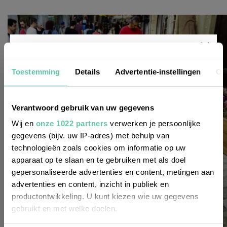
Nieuwsbrief
Toestemming
Details
Advertentie-instellingen
Ov
Wil je altijd als eerste op de hoogte zijn
Verantwoord gebruik van uw gegevens
van de laatste nieuwtjes, leuke adressen
Wij en
onze 1022 partners
verwerken je persoonlijke
gegevens (bijv. uw IP-adres) met behulp van
en inspirerende tips voor Frankrijk? Meld
technologieën zoals cookies om informatie op uw
je dan aan voor onze 2-wekelijkse
apparaat op te slaan en te gebruiken met als doel
nieuwsbrief. Zo gedaan!
gepersonaliseerde advertenties en content, metingen aan
advertenties en content, inzicht in publiek en
productontwikkeling. U kunt kiezen wie uw gegevens
gebruikt en met welke doelen.