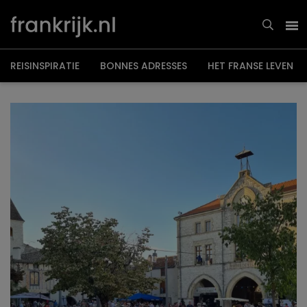
Overslaan
en
naar
de
inhoud
gaan
REISINSPIRATIE
BONNES ADRESSES
HET FRANSE LEVEN