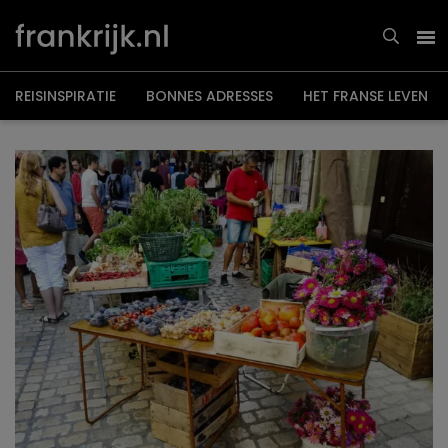
Overslaan
en
naar
de
inhoud
gaan
REISINSPIRATIE
BONNES ADRESSES
HET FRANSE LEVEN