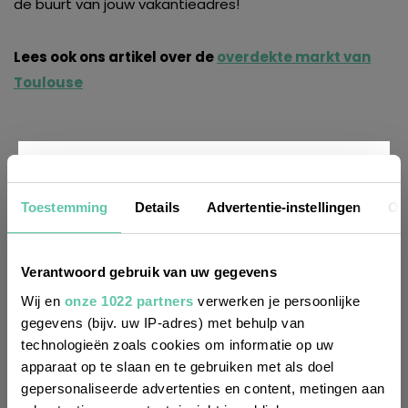
de buurt van jouw vakantieadres!
Lees ook ons artikel over de
overdekte markt van
Toulouse
Nieuwsbrief
Toestemming
Details
Advertentie-instellingen
Ov
Wil je altijd als eerste op de hoogte zijn
Verantwoord gebruik van uw gegevens
van de laatste nieuwtjes, leuke adressen
Wij en
onze 1022 partners
verwerken je persoonlijke
gegevens (bijv. uw IP-adres) met behulp van
en inspirerende tips voor Frankrijk? Meld
technologieën zoals cookies om informatie op uw
LEES OOK:
je dan aan voor onze 2-wekelijkse
apparaat op te slaan en te gebruiken met als doel
Top 10 marken in de Provence en Languedoc
nieuwsbrief. Zo gedaan!
gepersonaliseerde advertenties en content, metingen aan
Vers van de Franse markt: snelle vakantierecepten!