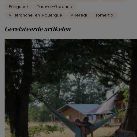
van derde partijen om gepersonaliseerde advertenties te
Périgueux
Tarn-et-Garonne
tonen en/of de inhoud van de advertenties op je
Villefranche-en-Rouergue
Villeréal
zomertip
voorkeuren af te stemmen. Je kunt je voorkeuren
Gerelateerde artikelen
beheren via ‘Zelf instellen’. Klik je op ‘Accepteren en
doorgaan’ dan ga je akkoord met het gebruik van alle
cookies zoals omschreven in onze
Cookieverklaring
.
Merci!