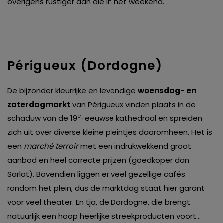
overigens rustiger dan die in het weekend.
Périgueux (Dordogne)
De bijzonder kleurrijke en levendige
woensdag- en
zaterdagmarkt
van Périgueux vinden plaats in de
e
schaduw van de 19
-eeuwse kathedraal en spreiden
zich uit over diverse kleine pleintjes daaromheen. Het is
een
marché terroir
met een indrukwekkend groot
aanbod en heel correcte prijzen (goedkoper dan
Sarlat). Bovendien liggen er veel gezellige cafés
rondom het plein, dus de marktdag staat hier garant
voor veel theater. En tja, de Dordogne, die brengt
natuurlijk een hoop heerlijke streekproducten voort…