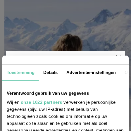
Nieuwsbrief
Toestemming
Details
Advertentie-instellingen
Ov
Wil je altijd als eerste op de hoogte zijn
Verantwoord gebruik van uw gegevens
van de laatste nieuwtjes, leuke adressen
Wij en
onze 1022 partners
verwerken je persoonlijke
gegevens (bijv. uw IP-adres) met behulp van
en inspirerende tips voor Frankrijk? Meld
technologieën zoals cookies om informatie op uw
je dan aan voor onze 2-wekelijkse
apparaat op te slaan en te gebruiken met als doel
nieuwsbrief. Zo gedaan!
gepersonaliseerde advertenties en content, metingen aan