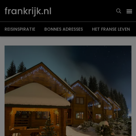
Overslaan
en
naar
de
inhoud
gaan
REISINSPIRATIE
BONNES ADRESSES
HET FRANSE LEVEN