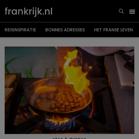
Overslaan
en
naar
de
inhoud
gaan
REISINSPIRATIE
BONNES ADRESSES
HET FRANSE LEVEN