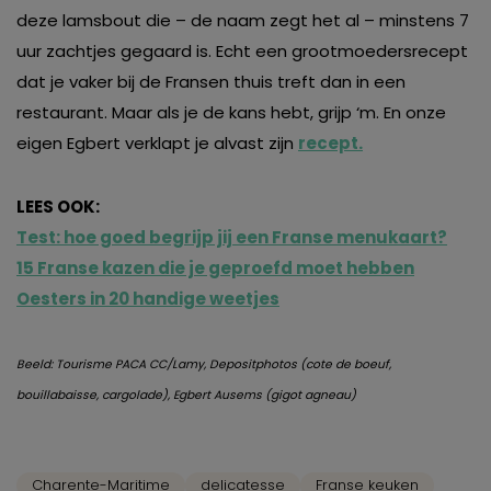
deze lamsbout die – de naam zegt het al – minstens 7
uur zachtjes gegaard is. Echt een grootmoedersrecept
dat je vaker bij de Fransen thuis treft dan in een
restaurant. Maar als je de kans hebt, grijp ‘m. En onze
eigen Egbert verklapt je alvast zijn
recept.
LEES OOK:
Test: hoe goed begrijp jij een Franse menukaart?
15 Franse kazen die je geproefd moet hebben
Oesters in 20 handige weetjes
Beeld: Tourisme PACA CC/Lamy, Depositphotos (cote de boeuf,
bouillabaisse, cargolade), Egbert Ausems (gigot agneau)
Charente-Maritime
delicatesse
Franse keuken