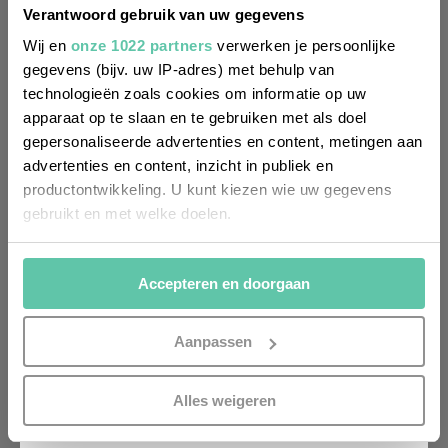
Wil je altijd als eerste op de hoogte zijn
Verantwoord gebruik van uw gegevens
van de laatste nieuwtjes, leuke adressen
Wij en
onze 1022 partners
verwerken je persoonlijke
gegevens (bijv. uw IP-adres) met behulp van
en inspirerende tips voor Frankrijk? Meld
technologieën zoals cookies om informatie op uw
je dan aan voor onze 2-wekelijkse
apparaat op te slaan en te gebruiken met als doel
nieuwsbrief. Zo gedaan!
gepersonaliseerde advertenties en content, metingen aan
advertenties en content, inzicht in publiek en
productontwikkeling. U kunt kiezen wie uw gegevens
gebruikt en met welke doelen.
Als u het toestaat, willen we ook graag:
Accepteren en doorgaan
Informatie verzamelen over uw geografische
locatie, die tot een paar meter nauwkeurig kan zijn
Uw apparaat identificeren door het actief te
Aanpassen
scannen op specifieke eigenschappen (fingerprinting)
Lees meer over hoe uw persoonlijke gegevens worden
INSCHRIJVEN
Alles weigeren
verwerkt en stel uw voorkeuren in het
detailgedeelte
in.
U kunt uw toestemming op elk moment wijzigen of