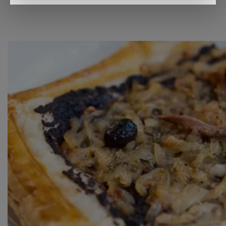
intrekken in de Cookieverklaring.
Kijk vooral rond en laat je inspireren. Voordat je dat doet,
informeren we je over het gebruik van
analytische en
functionele cookies
om je een optimale
gebruikerservaring te bieden. Ook plaatsen wij cookies
van derde partijen om gepersonaliseerde advertenties te
tonen en/of de inhoud van de advertenties op je
voorkeuren af te stemmen. Je kunt je voorkeuren
beheren via ‘Zelf instellen’. Klik je op ‘Accepteren en
doorgaan’ dan ga je akkoord met het gebruik van alle
cookies zoals omschreven in onze
Cookieverklaring
.
Merci!