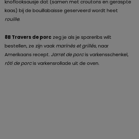
knoflooksausje dat (samen met croutons en geraspte
kaas) bij de bouillabaisse geserveerd wordt heet
rouille
.
8B Travers de porc
zeg je als je spareribs wilt
bestellen, ze zijn vaak
marinés et grillés
, naar
Amerikaans recept.
Jarret de porc
is varkensschenkel,
rôti de porc
is varkensrollade uit de oven.