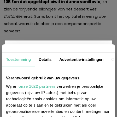
10B Een dot opgeklopt eiwit in dunne vanillevla
, zo
zien de ‘drijvende eilandjes’ van het dessert
îles
flottantes
eruit. Soms komt het op tafel in een grote
schaal, waaruit de ober je een eenpersoonsportie
serveert.
LEES OOK:
Nieuwsbrief
Taalquiz Franse menukaart – deel 1
Toestemming
Details
Advertentie-instellingen
Ov
10 manieren om brood te kopen in Frankrijk
Taalquiz Boodschappen doen in Frankrijk
Wil je altijd als eerste op de hoogte zijn
Verantwoord gebruik van uw gegevens
van de laatste nieuwtjes, leuke adressen
Wij en
onze 1022 partners
verwerken je persoonlijke
Franse keuken
Franse taal
menukaart
restaurant
gegevens (bijv. uw IP-adres) met behulp van
en inspirerende tips voor Frankrijk? Meld
taalquiz
taaltips
technologieën zoals cookies om informatie op uw
je dan aan voor onze 2-wekelijkse
apparaat op te slaan en te gebruiken met als doel
Gerelateerde artikelen
nieuwsbrief. Zo gedaan!
gepersonaliseerde advertenties en content, metingen aan