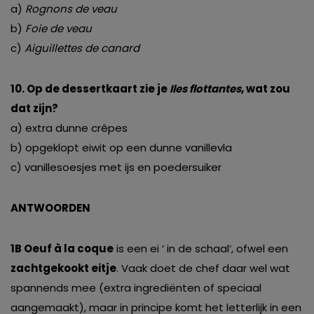
a)
Rognons de veau
b)
Foie de veau
c)
Aiguillettes de canard
10. Op de dessertkaart zie je
Iles flottantes
, wat zou
dat zijn?
a) extra dunne crêpes
b) opgeklopt eiwit op een dunne vanillevla
c) vanillesoesjes met ijs en poedersuiker
ANTWOORDEN
1B Oeuf à la coque
is een ei ‘ in de schaal’, ofwel een
zachtgekookt eitje
. Vaak doet de chef daar wel wat
spannends mee (extra ingrediënten of speciaal
aangemaakt), maar in principe komt het letterlijk in een