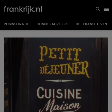
Overslaan
en
naar
de
inhoud
gaan
REISINSPIRATIE
BONNES ADRESSES
HET FRANSE LEVEN