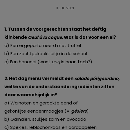
11 JULI 2021
1. Tussen de voorgerechten staat het deftig
klinkende
Oeuf à la coque
. Wat is dat voor een ei?
a) Een ei geparfumeerd met truffel
b) Een zachtgekookt eitje in de schaal
c) Een hanenei (want
coq
is haan toch?)
2. Het dagmenu vermeldt een
salade périgourdine
,
welke van de onderstaande ingrediënten zitten
daar waarschijnlijk in?
a) Walnoten en gerookte eend of
gekonfijte eendenmaagjes (=
gésiers
)
b) Garnalen, stukjes zalm en avocado
c) Spekjes, reblochonkaas en aardappelen