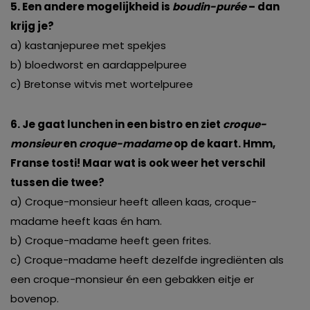
5. Een andere mogelijkheid is
boudin-purée
– dan
krijg je?
a) kastanjepuree met spekjes
b) bloedworst en aardappelpuree
c) Bretonse witvis met wortelpuree
6. Je gaat lunchen in een bistro en ziet
croque-
monsieur
en
croque-madame
op de kaart. Hmm,
Franse tosti! Maar wat is ook weer het verschil
tussen die twee?
a) Croque-monsieur heeft alleen kaas, croque-
madame heeft kaas én ham.
b) Croque-madame heeft geen frites.
c) Croque-madame heeft dezelfde ingrediënten als
een croque-monsieur én een gebakken eitje er
bovenop.