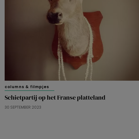
beheren via ‘Zelf instellen’. Klik je op ‘Accepteren en
doorgaan’ dan ga je akkoord met het gebruik van alle
cookies zoals omschreven in onze
Cookieverklaring
.
Merci!
columns & filmpjes
Schietpartij op het Franse platteland
30 SEPTEMBER 2023