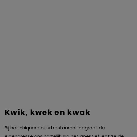
Kwik, kwek en kwak
Bij het chiquere buurtrestaurant begroet de
eigenaresse ons hartelijk. Na het aperitief legt ze de