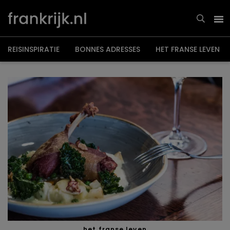
Overslaan
en
naar
de
inhoud
gaan
REISINSPIRATIE
BONNES ADRESSES
HET FRANSE LEVEN
het franse leven