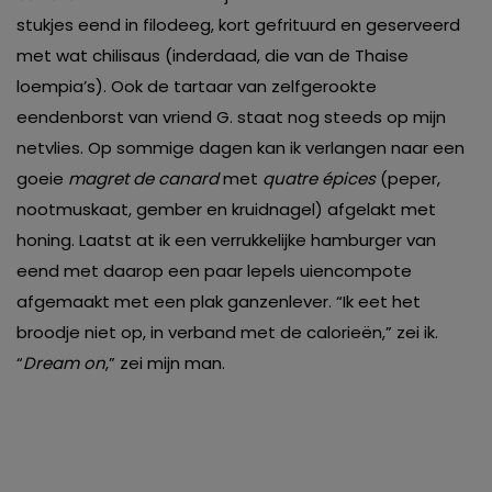
stukjes eend in filodeeg, kort gefrituurd en geserveerd
met wat chilisaus (inderdaad, die van de Thaise
loempia’s). Ook de tartaar van zelfgerookte
eendenborst van vriend G. staat nog steeds op mijn
netvlies. Op sommige dagen kan ik verlangen naar een
goeie
magret de canard
met
quatre épices
(peper,
nootmuskaat, gember en kruidnagel) afgelakt met
honing. Laatst at ik een verrukkelijke hamburger van
eend met daarop een paar lepels uiencompote
afgemaakt met een plak ganzenlever. “Ik eet het
broodje niet op, in verband met de calorieën,” zei ik.
“
Dream on
,” zei mijn man.