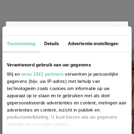
Nieuwsbrief
Toestemming
Details
Advertentie-instellingen
Ov
Wil je altijd als eerste op de hoogte zijn
Verantwoord gebruik van uw gegevens
van de laatste nieuwtjes, leuke adressen
Wij en
onze 1022 partners
verwerken je persoonlijke
gegevens (bijv. uw IP-adres) met behulp van
en inspirerende tips voor Frankrijk? Meld
technologieën zoals cookies om informatie op uw
je dan aan voor onze 2-wekelijkse
apparaat op te slaan en te gebruiken met als doel
nieuwsbrief. Zo gedaan!
gepersonaliseerde advertenties en content, metingen aan
advertenties en content, inzicht in publiek en
productontwikkeling. U kunt kiezen wie uw gegevens
gebruikt en met welke doelen.