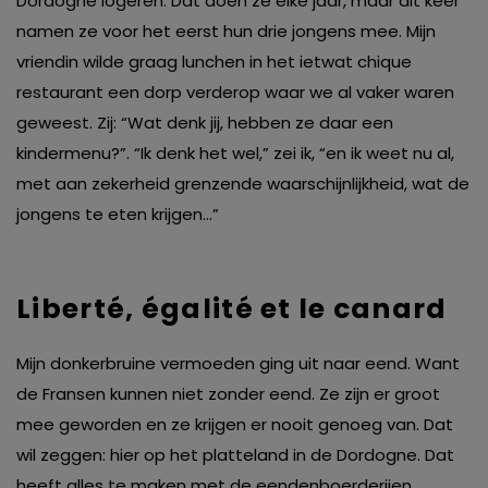
Dordogne logeren. Dat doen ze elke jaar, maar dit keer
namen ze voor het eerst hun drie jongens mee. Mijn
vriendin wilde graag lunchen in het ietwat chique
restaurant een dorp verderop waar we al vaker waren
geweest. Zij: “Wat denk jij, hebben ze daar een
kindermenu?”. “Ik denk het wel,” zei ik, “en ik weet nu al,
met aan zekerheid grenzende waarschijnlijkheid, wat de
jongens te eten krijgen…”
Liberté, égalité et le canard
Mijn donkerbruine vermoeden ging uit naar eend. Want
de Fransen kunnen niet zonder eend. Ze zijn er groot
mee geworden en ze krijgen er nooit genoeg van. Dat
wil zeggen: hier op het platteland in de Dordogne. Dat
heeft alles te maken met de eendenboerderijen