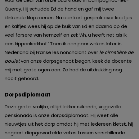
voor de deur van onze buurvrouw in Campagnac-les-
Quercy. Hij schudde Ed de hand en gaf mij twee
klinkende klapzoenen. Na een kort gesprek over koetjes
en kalfjes wees hij op de buik van Ed en daarna op de
veel forsere van hemzelf en zei: ‘Ah, u heeft net als ik
een kippenkerkhof.’ Toen ik een paar weken later in
Nederland bij Franse les nonchalant over
le cimetière de
poulet
van onze dorpsgenoot begon, keek de docente
mij met grote ogen aan. Ze had de uitdrukking nog
nooit gehoord.
Dorpsdiplomaat
Deze grote, vrolijke, altijd lekker ruikende, vrijgezelle
pensionado is onze dorpsdiplomaat. Hij weet alle
nieuwtjes uit het dorp omdat hij met iedereen kletst, hij
negeert diepgewortelde vetes tussen verschillende