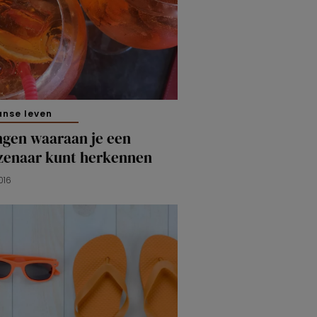
anse leven
ngen waaraan je een
jzenaar kunt herkennen
016