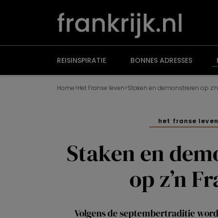
Overslaan
en
naar
de
inhoud
gaan
REISINSPIRATIE
BONNES ADRESSES
Home
>
Het Franse leven
>
Staken en demonstreren op z’n
het franse leve
Staken en dem
op z’n Fr
Volgens de septembertraditie wordt