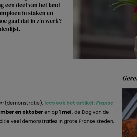
g een deel van het land
kampioen in staken en
oe gaat dat in z'n werk?
enlijst.
Gerel
on
(demonstratie),
lees ook het artikel:
Franse
mber en oktober
en op
1 mei,
de Dag van de
raditie veel demonstraties in grote Franse steden.