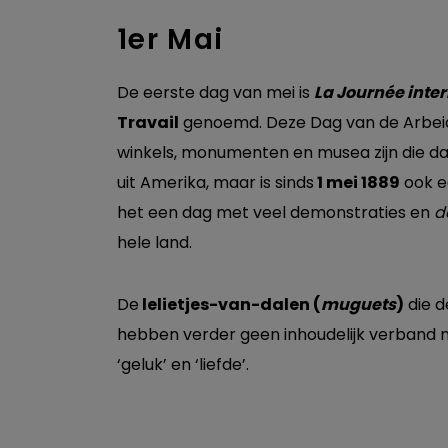
1er Mai
De eerste dag van mei is
La Journée inter
Travail
genoemd. Deze Dag van de Arbeid is
winkels, monumenten en musea zijn die dag
uit Amerika, maar is sinds
1 mei 1889
ook ee
het een dag met veel demonstraties en
d
hele land.
De
lelietjes-van-dalen (
muguets
)
die d
hebben verder geen inhoudelijk verband me
‘geluk’ en ‘liefde’.