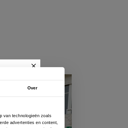
Over
wtjes,
je dan
p van technologieën zoals
erde advertenties en content,