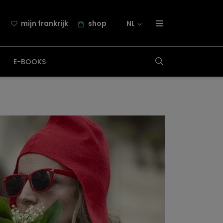
mijn frankrijk
shop
NL
over frankrijk.nl
E-BOOKS
nieuwsbrief
samenwerking
contact