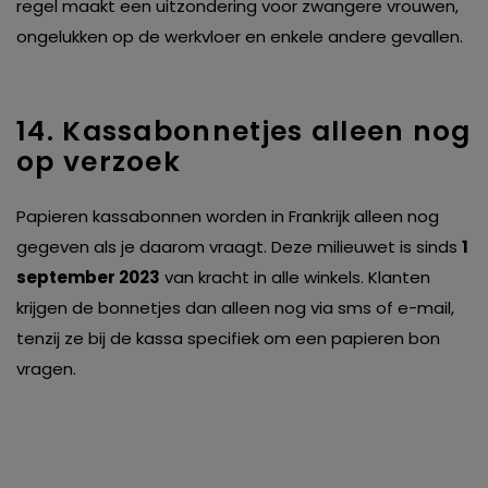
regel maakt een uitzondering voor zwangere vrouwen,
van derde partijen om gepersonaliseerde advertenties te
ongelukken op de werkvloer en enkele andere gevallen.
tonen en/of de inhoud van de advertenties op je
voorkeuren af te stemmen. Je kunt je voorkeuren
beheren via ‘Zelf instellen’. Klik je op ‘Accepteren en
14. Kassabonnetjes alleen nog
doorgaan’ dan ga je akkoord met het gebruik van alle
op verzoek
cookies zoals omschreven in onze
Cookieverklaring
.
Merci!
Papieren kassabonnen worden in Frankrijk alleen nog
gegeven als je daarom vraagt. Deze milieuwet is sinds
1
september 2023
van kracht in alle winkels. Klanten
krijgen de bonnetjes dan alleen nog via sms of e-mail,
tenzij ze bij de kassa specifiek om een papieren bon
vragen.