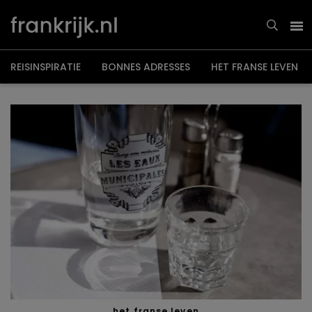
Overslaan
en
naar
de
inhoud
gaan
REISINSPIRATIE
BONNES ADRESSES
HET FRANSE LEVEN
het franse leven