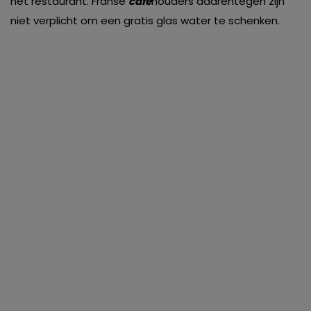
het restaurant. Franse
café
houders daarentegen zijn
niet verplicht om een gratis glas water te schenken.